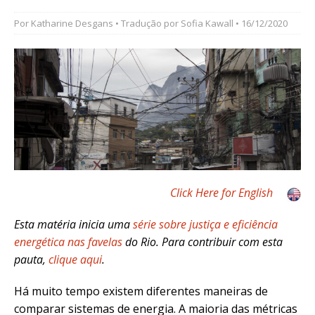
Por
Katharine Desgans
• Tradução por
Sofia Kawall
• 16/12/2020
Click Here for English
Esta matéria inicia uma
série sobre justiça e eficiência
energética nas favelas
do Rio. Para contribuir com esta
pauta,
clique aqui
.
Há muito tempo existem diferentes maneiras de
comparar sistemas de energia. A maioria das métricas