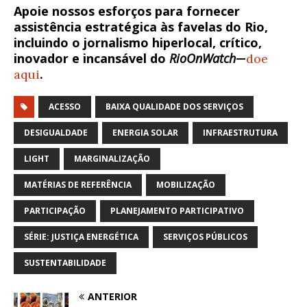
Apoie nossos esforços para fornecer
assistência estratégica às favelas do Rio,
incluindo o jornalismo hiperlocal, crítico,
inovador e incansável do
RioOnWatch
—
doe
aqui
.
ACESSO
BAIXA QUALIDADE DOS SERVIÇOS
DESIGUALDADE
ENERGIA SOLAR
INFRAESTRUTURA
LIGHT
MARGINALIZAÇÃO
MATÉRIAS DE REFERÊNCIA
MOBILIZAÇÃO
PARTICIPAÇÃO
PLANEJAMENTO PARTICIPATIVO
SÉRIE: JUSTIÇA ENERGÉTICA
SERVIÇOS PÚBLICOS
SUSTENTABILIDADE
ANTERIOR