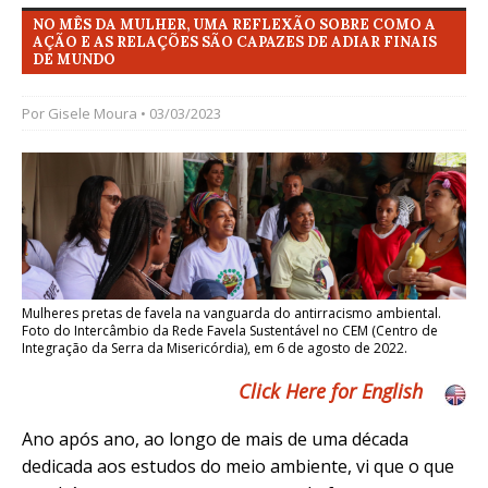
NO MÊS DA MULHER, UMA REFLEXÃO SOBRE COMO A
AÇÃO E AS RELAÇÕES SÃO CAPAZES DE ADIAR FINAIS
DE MUNDO
Por
Gisele Moura
• 03/03/2023
Mulheres pretas de favela na vanguarda do antirracismo ambiental.
Foto do Intercâmbio da Rede Favela Sustentável no CEM (Centro de
Integração da Serra da Misericórdia), em 6 de agosto de 2022.
Click Here for English
Ano após ano, ao longo de mais de uma década
dedicada aos estudos do meio ambiente, vi que o que