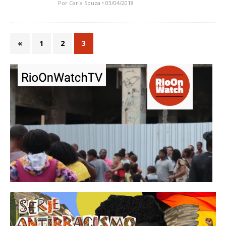
Por
Carla Souza
• 03/04/2018
«
1
2
3