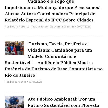
Cadinho e o Fogo que
Impulsionam a Mudança de que Precisamos’,
Afirma Autora Coordenadora Principal de
Relatório Especial do IPCC Sobre Cidades
Por
Debra Roberts
• Tradução por
Geovanna Giannini
• 29/07/2026
‘Turismo, Favela, Periferia e
Cidadania: Caminhos para um
Modelo Comunitário e
Sustentável’ — Audiência Pública Mostra
Potência do Turismo de Base Comunitária no
Rio de Janeiro
Por
Bárbara Dias
• 29/06/2026
Ato Público Ambiental: ‘Por um
Futuro Sustentável com Floresta