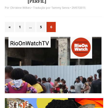
[PERFIL]
Por
Christine Wilkes
• Tradução por
Tammy Senra
• 29/07/2015
«
1
…
5
6