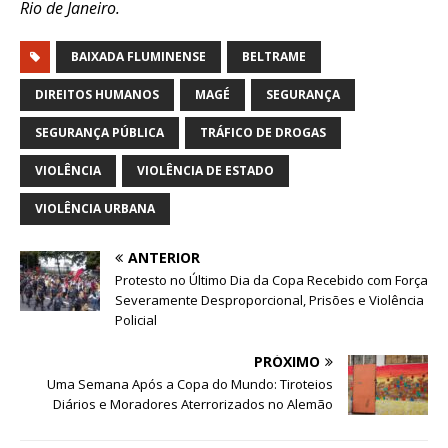
Rio de Janeiro.
BAIXADA FLUMINENSE
BELTRAME
DIREITOS HUMANOS
MAGÉ
SEGURANÇA
SEGURANÇA PÚBLICA
TRÁFICO DE DROGAS
VIOLÊNCIA
VIOLÊNCIA DE ESTADO
VIOLÊNCIA URBANA
ANTERIOR
Protesto no Último Dia da Copa Recebido com Força
Severamente Desproporcional, Prisões e Violência
Policial
PRÓXIMO
Uma Semana Após a Copa do Mundo: Tiroteios
Diários e Moradores Aterrorizados no Alemão