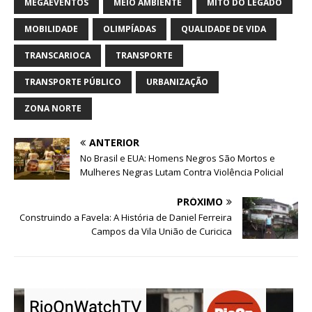
MEGAEVENTOS
MEIO AMBIENTE
MITO DO LEGADO
MOBILIDADE
OLIMPÍADAS
QUALIDADE DE VIDA
TRANSCARIOCA
TRANSPORTE
TRANSPORTE PÚBLICO
URBANIZAÇÃO
ZONA NORTE
ANTERIOR
No Brasil e EUA: Homens Negros São Mortos e
Mulheres Negras Lutam Contra Violência Policial
PRÓXIMO
Construindo a Favela: A História de Daniel Ferreira
Campos da Vila União de Curicica