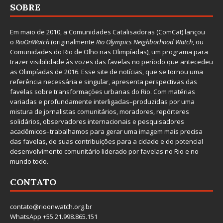
SOBRE
Em maio de 2010, a
Comunidades Catalisadoras
(ComCat) lançou
o
RioOnWatch
(originalmente
Ri
o Olympics Neighborhood Watch
, ou
Comunidades do Rio de Olho nas Olimpíadas), um programa para
trazer visibilidade às vozes das favelas no período que antecedeu
as Olimpíadas de 2016. Esse site de notícias, que se tornou uma
referência necessária e singular, apresenta perspectivas das
favelas sobre transformações urbanas do Rio. Com matérias
variadas e profundamente interligadas–produzidas por uma
mistura de jornalistas comunitários, moradores, repórteres
solidários, observadores internacionais e pesquisadores
acadêmicos–trabalhamos para gerar uma imagem mais precisa
das favelas, de suas contribuições para a cidade e do potencial
desenvolvimento comunitário liderado por favelas no Rio e no
mundo todo.
CONTATO
contato@rioonwatch.org.br
WhatsApp +55.21.998.865.151