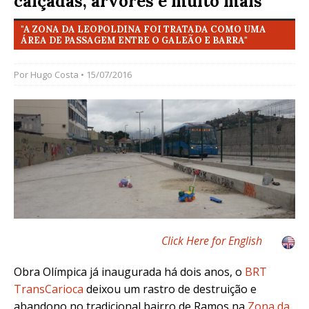
calçadas, árvores e muito mais
"A ZONA DA LEOPOLDINA FOI TRATADA COMO UMA
ÁREA DE PASSAGEM ENTRE O GALEÃO E BARRA"
Por
Hugo Costa
• 15/07/2016
Click Here for English
Obra Olímpica já inaugurada há dois anos, o
BRT
TransCarioca
deixou um rastro de destruição e
abandono no tradicional bairro de Ramos na
Zona da