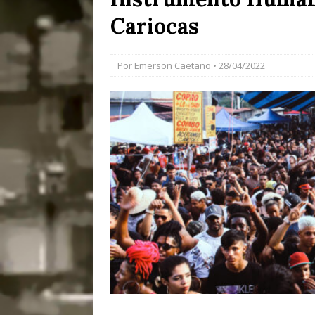
#OLHONAMÍDIA
Cariocas
[ 27/07/2026 ]
Mu
Coletivos para P
Por
Emerson Caetano
• 28/04/2022
em Suruí, Magé
[ 04/08/2026 ]
Tr
Passam para Con
#OLHONOLEGAD