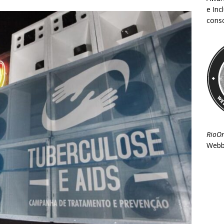
e Inc
consc
RioO
Webb