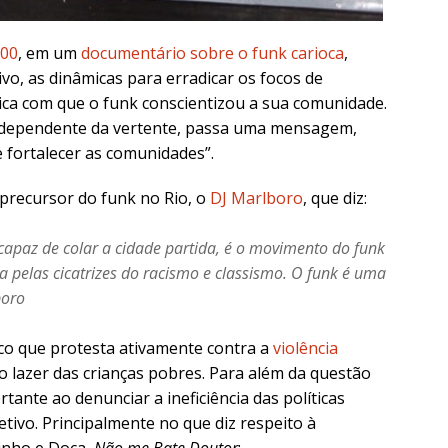
000
, em um
documentário sobre o funk carioca
,
ivo, as dinâmicas para erradicar os focos de
ca com que o funk conscientizou a sua comunidade.
 independente da vertente, passa uma mensagem,
 fortalecer as comunidades”.
recursor do funk no Rio, o
DJ Marlboro
, q
ue diz:
capaz de colar a cidade partida, é o movimento do funk
 pelas cicatrizes do racismo e classismo. O funk é uma
boro
ico que protesta ativamente contra a
violência
 o lazer das crianças pobres. Para além da questão
ante ao denunciar a ineficiência das políticas
tivo. Principalmente no que diz respeito à
inho e Doca,
Não me Bate Doutor
: