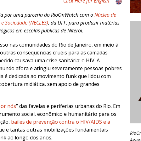
Click Here for English
a por uma parceria do RioOnWatch com o
Núcleo de
 e Sociedade (NECLES)
, da UFF, para produzir matérias
ógicos em escolas públicas de Niterói.
sso nas comunidades do Rio de Janeiro, em meio à
 outras consequências cruéis para as camadas
cido causava uma crise sanitária: o HIV. A
mundo afora e atingiu severamente pessoas pobres
ria é dedicada ao movimento funk que lidou com
 cobertura midiática, sem apoio de grandes
por nós
” das favelas e periferias urbanas do Rio. Em
strumento social, econômico e humanitário para os
ação,
bailes de prevenção contra o HIV/AIDS e a
ue e tantas outras mobilizações fundamentais
RioO
nk ao longo dos anos.
Awar