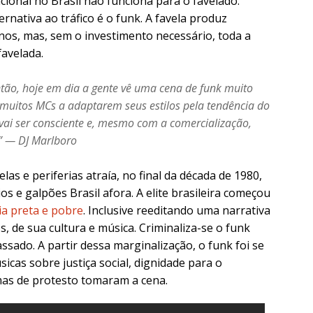
ional no Brasil não funciona para o favelado.
rnativa ao tráfico é o funk. A favela produz
rinos, mas, sem o investimento necessário, toda a
favelada.
ntão, hoje em dia a gente vê uma cena de funk muito
o muitos MCs a adaptarem seus estilos pela tendência do
i ser consciente e, mesmo com a comercialização,
.” —
DJ Marlboro
las e periferias atraía, no final da década de 1980,
s e galpões Brasil afora. A elite brasileira começou
ia preta e pobre
. Inclusive reeditando uma narrativa
, de sua cultura e música. Criminaliza-se o funk
sado. A partir dessa marginalização, o funk foi se
icas sobre justiça social, dignidade para o
mas de protesto tomaram a cena.