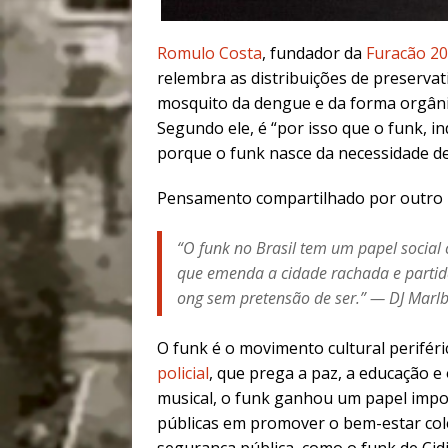
Romulo Costa
, fundador da
Furacão 2
relembra as distribuições de preservat
mosquito da dengue e da forma orgâni
Segundo ele, é “por isso que o funk,
porque o funk nasce da necessidade de
Pensamento compartilhado por outro p
“O funk no Brasil tem um papel social 
que emenda a cidade rachada e partida
ong sem pretensão de ser.” — DJ Marl
O funk é o movimento cultural perifér
policial
, que prega a paz, a educação e
musical, o funk ganhou um papel import
públicas em promover o bem-estar cole
segurança pública, como o funk de Cid