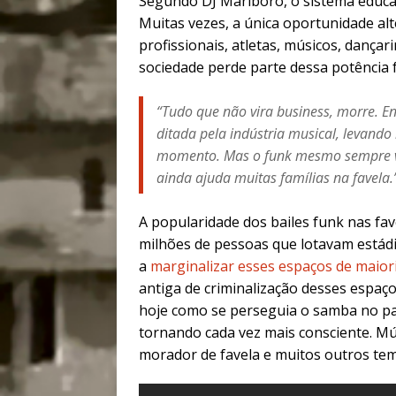
Segundo DJ Marlboro, o sistema educac
Muitas vezes, a única oportunidade alte
profissionais, atletas, músicos, dança
sociedade perde parte dessa potência 
“Tudo que não vira business, morre. E
ditada pela indústria musical, levand
momento. Mas o funk mesmo sempre va
ainda ajuda muitas famílias na favela
A popularidade dos bailes funk nas fave
milhões de pessoas que lotavam estádio
a
marginalizar esses espaços de maior
antiga de criminalização desses espaços
hoje como se perseguia o samba no pas
tornando cada vez mais consciente. Mús
morador de favela e muitos outros te