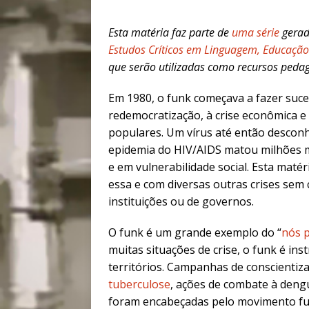
Esta matéria
faz parte de
uma série
gerad
Estudos Críticos em Linguagem, Educação
que serão utilizadas como recursos pedag
Em 1980, o funk começava a fazer suce
redemocratização, à crise econômica e
populares. Um vírus até então desconhe
epidemia do HIV/AIDS matou milhões 
e em vulnerabilidade social. Esta maté
essa e com diversas outras crises sem
instituições ou de governos.
O funk é um grande exemplo do “
nós 
muitas situações de crise, o funk é in
territórios. Campanhas de conscientiz
tuberculose
, ações de combate à deng
foram encabeçadas pelo movimento fu