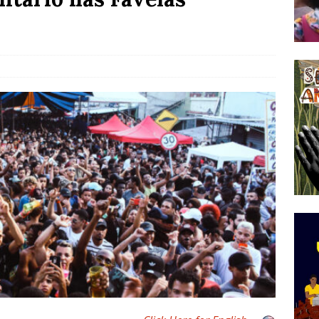
tirão Agroecológico com os Povos das Águas Reúne
lantio e Inauguração da Feira da Praia do Remanso
COBERTURA DE EVENTOS
ens Fluminenses, Cronicamente Abandonados,
sórcio Nova Via Mobilidade 10 Anos Após Rio2016
O