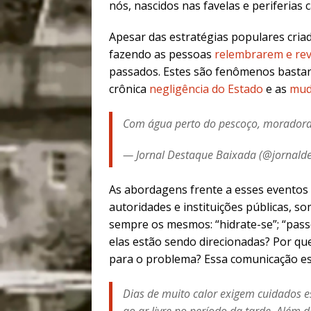
nós, nascidos nas favelas e periferias c
Apesar das estratégias populares cria
fazendo as pessoas
relembrarem e re
passados. Estes são fenômenos bastan
crônica
negligência do Estado
e as
mud
Com água perto do pescoço, moradora
— Jornal Destaque Baixada (@jornald
As abordagens frente a esses eventos
autoridades e instituições públicas, 
sempre os mesmos: “hidrate-se”; “passe
elas estão sendo direcionadas? Por qu
para o problema? Essa comunicação es
Dias de muito calor exigem cuidados esp