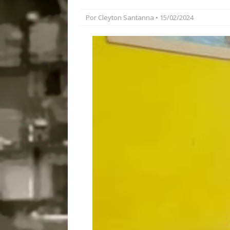
#OLHONAMÍDIA
Por
Cleyton Santanna
• 15/02/2024
[ 27/07/2026 ]
Mu
Coletivos para P
em Suruí, Magé
[ 04/08/2026 ]
Tr
Passam para Con
#OLHONOLEGAD