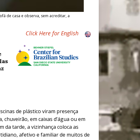
fá de casa e observa, sem acreditar, a
Click Here for English
e
las
az
scinas de plástico viram presença
ra, chuveirão, em caixas d’água ou em
m da tarde, a vizinhança coloca as
idiano, afetivo e familiar de muitos de