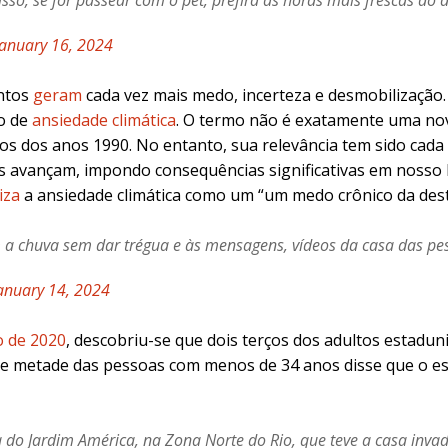
isso, se for passear com o pet, prefira as horas mais frescas do d
January 16, 2024
entos
geram
cada vez mais medo, incerteza e desmobilização.
o de
ansiedade climática
. O termo não é exatamente uma no
s dos anos 1990. No entanto, sua relevância tem sido cada
s avançam, impondo consequências significativas em nosso 
iza
a ansiedade climática como um “um medo crônico da dest
a chuva sem dar trégua e às mensagens, vídeos da casa das pe
anuary 14, 2024
o de 2020
, descobriu-se que dois terços dos adultos estadu
se metade das pessoas com menos de 34 anos disse que o es
 Jardim América, na Zona Norte do Rio, que teve a casa invadi