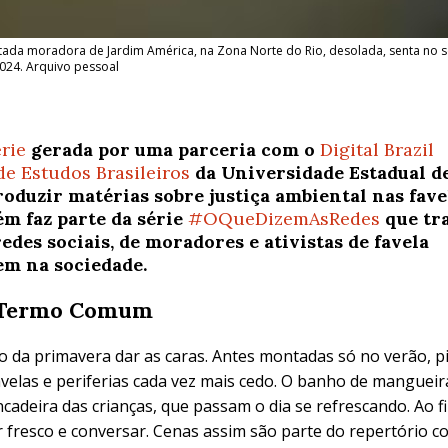
da moradora de Jardim América, na Zona Norte do Rio, desolada, senta no so
2024. Arquivo pessoal
érie
gerada por uma parceria com o
Digital Brazil
de Estudos Brasileiros
da Universidade Estadual d
roduzir matérias sobre justiça ambiental nas fave
ém faz parte da série
#OQueDizemAsRedes
que tr
edes sociais, de moradores e ativistas de favela
em na sociedade.
a Termo Comum
da primavera dar as caras. Antes montadas só no verão, pi
favelas e periferias cada vez mais cedo. O banho de manguei
cadeira das crianças, que passam o dia se refrescando. Ao fi
fresco e conversar. Cenas assim são parte do repertório cot