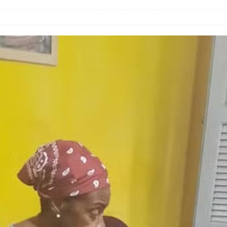
tirão Agroecológico com os Povos das Águas Reúne
lantio e Inauguração da Feira da Praia do Remanso
COBERTURA DE EVENTOS
ens Fluminenses, Cronicamente Abandonados,
sórcio Nova Via Mobilidade 10 Anos Após Rio2016
O