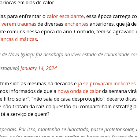
ariocas em dias de calor.
das para enfrentar o
calor escaldante
, essa época carrega 
viverem traumas
de diversas
enchentes
anteriores, que já d
te comuns nessa época do ano. Contudo, têm se agravado e
anças climáticas
.
 de Nova Iguaçu faz desabafo ao viver estado de calamidade c
estaqueb)
January 14, 2024
 têm sido as mesmas há décadas e
já se provaram ineficazes
somos informados de que a
nova onda de calor
da semana virá 
 filtro solar”; “não saia de casa desprotegido”; decerto dica
e não tratam da raiz da questão ou compartilham estratégias
tá a serviço de quem?
eciais. Por isso, mantenha-se hidratado, passe protetor solar, us