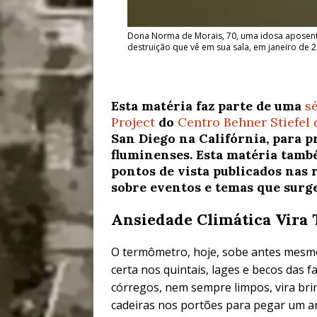
Dona Norma de Morais, 70, uma idosa aposenta
destruição que vê em sua sala, em janeiro de 
Esta matéria faz parte de uma
s
Project
do
Centro Behner Stiefel 
San Diego na Califórnia, para p
fluminenses. Esta matéria tamb
pontos de vista publicados nas r
sobre eventos e temas que surg
Ansiedade Climática Vir
O termômetro, hoje, sobe antes mesmo 
certa nos quintais, lages e becos das 
córregos, nem sempre limpos, vira brin
cadeiras nos portões para pegar um ar 