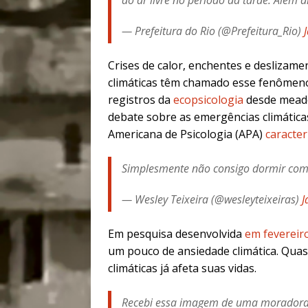
ao ar livre no período da tarde. Além d
— Prefeitura do Rio (@Prefeitura_Rio)
Crises de calor, enchentes e deslizam
climáticas têm chamado esse fenômen
registros da
ecopsicologia
desde meado
debate sobre as emergências climática
Americana de Psicologia (APA)
caracter
Simplesmente não consigo dormir com 
— Wesley Teixeira (@wesleyteixeiras)
J
Em pesquisa desenvolvida
em fevereir
um pouco de ansiedade climática. Qua
climáticas já afeta suas vidas.
Recebi essa imagem de uma moradora do