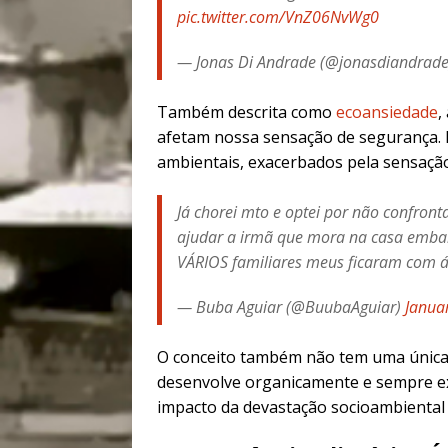
pic.twitter.com/VnZ06NvWg0
— Jonas Di Andrade (@jonasdiandrad
Também descrita como
ecoansiedade
,
afetam nossa sensação de segurança. E
ambientais, exacerbados pela sensação
Já chorei mto e optei por não confront
ajudar a irmã que mora na casa emba
VÁRIOS familiares meus ficaram com á
— Buba Aguiar (@BuubaAguiar)
Janua
O conceito também não tem uma única 
desenvolve organicamente e sempre ex
impacto da devastação socioambienta