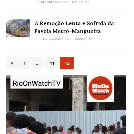
Por
Mariana Albanese
• 07/12/2012
A Remoção Lenta e Sofrida da
Favela Metrô-Mangueira
Por
Theresa Williamson
• 08/05/2012
«
1
…
11
12