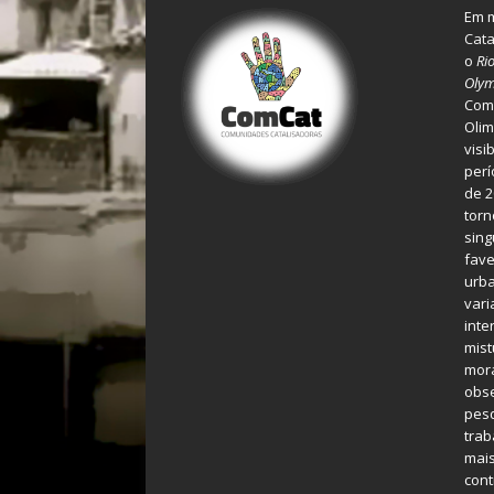
Em m
Cata
o
Ri
Olym
Comu
Olim
visi
perí
de 2
torn
sing
fave
urba
var
inte
mist
mora
obse
pes
tra
mais
cont