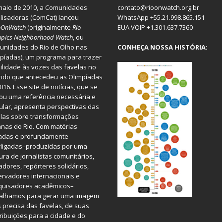
aio de 2010, a
Comunidades
contato@rioonwatch.org.br
lisadoras
(ComCat) lançou
WhatsApp +55.21.998.865.151
oOnWatch
(originalmente
Ri
o
EUA VOIP +1.301.637.7360
pics Neighborhood Watch
, ou
nidades do Rio de Olho nas
CONHEÇA NOSSA HISTÓRIA:
píadas), um programa para trazer
bilidade às vozes das favelas no
odo que antecedeu as Olimpíadas
016. Esse site de notícias, que se
ou uma referência necessária e
ular, apresenta perspectivas das
las sobre transformações
nas do Rio. Com matérias
iadas e profundamente
rligadas–produzidas por uma
ura de jornalistas comunitários,
dores, repórteres solidários,
rvadores internacionais e
quisadores acadêmicos–
balhamos para gerar uma imagem
 precisa das favelas, de suas
ribuições para a cidade e do