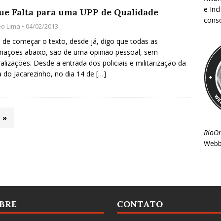
e Inc
ue Falta para uma UPP de Qualidade
consc
éo Lima
• 04/02/2013
 de começar o texto, desde já, digo que todas as
mações abaixo, são de uma opinião pessoal, sem
alizações. Desde a entrada dos policiais e militarização da
a do Jacarezinho, no dia 14 de
[…]
»
RioO
Webb
BRE
CONTATO