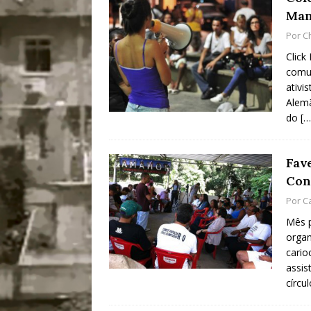
Man
Por
C
Click
comun
ativi
Alemã
do
[…
Fav
Con
Por
C
Mês p
organ
cario
assis
círcu