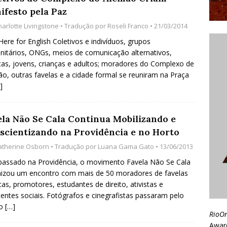
ifesto pela Paz
harlotte Livingstone
• Tradução por
Roseli Franco
• 21/03/2014
 Here for English Coletivos e indivíduos, grupos
itários, ONGs, meios de comunicação alternativos,
stas, jovens, crianças e adultos; moradores do Complexo de
o, outras favelas e a cidade formal se reuniram na Praça
]
ela Não Se Cala Continua Mobilizando e
scientizando na Providência e no Horto
atherine Osborn
• Tradução por
Luana Gama Gato
• 13/06/2013
assado na Providência, o movimento Favela Não Se Cala
izou um encontro com mais de 50 moradores de favelas
cas, promotores, estudantes de direito, ativistas e
tentes sociais. Fotógrafos e cinegrafistas passaram pelo
lo
[…]
RioO
Awar