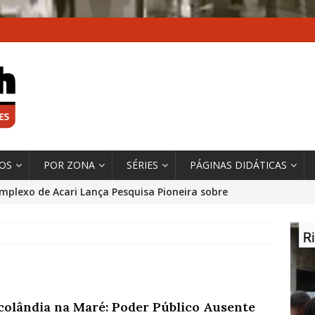
XOS
POR ZONA
SÉRIES
PÁGINAS DIDÁTICAS
mplexo de Acari Lança Pesquisa Pioneira sobre
chentes na Comunidade
DADOS E PESQUISA
 Contexto da Ultrapassagem Climática, ‘As Cidades
 o Fogo que Impulsionam a Mudança de que
rma Autora Coordenadora Principal de Relatório
colândia na Maré: Poder Público Ausente
 Sobre Cidades
*DESTAQUE