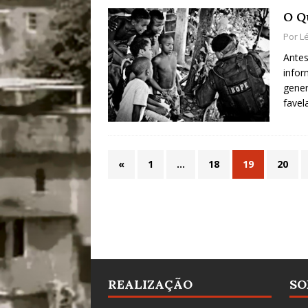
O Q
Por
L
Antes
infor
gener
favel
«
1
…
18
19
20
REALIZAÇÃO
SO