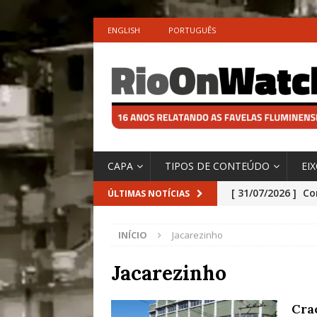
ENGLISH
PORTUGUÊS
CAPA
TIPOS DE CONTEÚDO
EI
[ 31/07/2026 ]
Co
ÚLTIMAS NOTÍCIAS
Impactos das En
INÍCIO
Jacarezinho
[ 29/07/2026 ]
No
São o Cadinho e
Jacarezinho
Precisamos’, Afi
Cra
Especial do IPCC