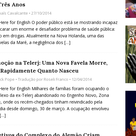
Três Anos
do Começou com uma Praça em Ramos [OPINIÃO]
haís Cavalcante
• 27/10/2014
 Here for English O poder público está se mostrando incapaz
carar um enorme e desafiador problema de saúde pública:
tirão Agroecológico com os Povos das Águas Reúne
io em drogas. Atualmente na Nova Holanda, uma das
lantio e Inauguração da Feira da Praia do Remanso
velas da Maré, a negligência dos
[…]
COBERTURA DE EVENTOS
ens Fluminenses, Cronicamente Abandonados,
oção na Telerj: Uma Nova Favela Morre,
 Rapidamente Quanto Nasceu
sórcio Nova Via Mobilidade 10 Anos Após Rio2016
ick Pope
• Tradução por
Roseli Franco
• 12/04/2014
O
 Here for English Milhares de famílias foram ocupando o
lexo da ex-Telerj abandonado no Engenho Novo, Zona
, onde os recém-chegados tinham reivindicado pela
ia desde domingo, 30 de março. A ocupação envolveu
[…]
etivos do Complexo do Alemão Criam