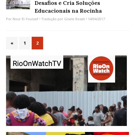
Desafios e Cria Soluções
Educacionais na Rocinha
Por
Nour El-Youssef
• Tradução por
Gisele Rosati
• 14/04/2017
«
1
2