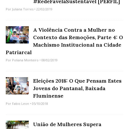
#RedeFavelaSustentável [PERFIL]
Por
Juliana Torres
• 22/02/2019
A Violência Contra a Mulher no
Contexto das Remoções, Parte 4: O
Machismo Institucional na Cidade
Patriarcal
Por
Poliana Monteiro
• 08/02/2019
Eleições 2018: O Que Pensam Estes
Jovens do Pantanal, Baixada
Fluminense
Por
Fabio Leon
• 05/10/2018
União de Mulheres Supera