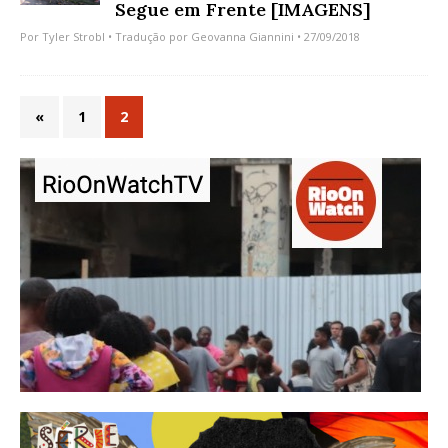
Segue em Frente [IMAGENS]
Por
Tyler Strobl
• Tradução por
Geovanna Giannini
• 27/09/2018
«
1
2