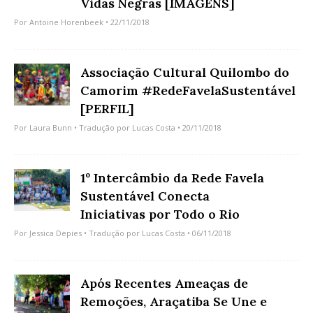
Vidas Negras [IMAGENS]
Por
Antoine Horenbeek
• 22/11/2018
Associação Cultural Quilombo do
Camorim #RedeFavelaSustentável
[PERFIL]
Por
Laura Bunn
• Tradução por
Lucas Costa
• 20/11/2018
1º Intercâmbio da Rede Favela
Sustentável Conecta
Iniciativas por Todo o Rio
Por
Jessica Depies
• Tradução por
Lucas Costa
• 06/11/2018
Após Recentes Ameaças de
Remoções, Araçatiba Se Une e