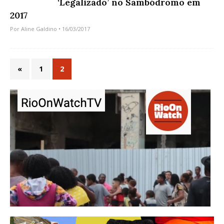
‘Legalizado’ no Sambódromo em
2017
Por
Aline Galdino
• 16/03/2017
«
1
2