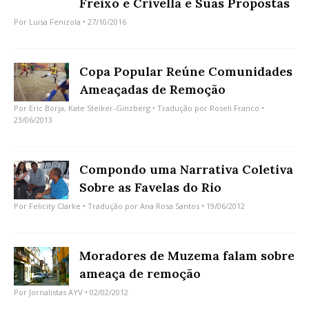
Freixo e Crivella e Suas Propostas
Por
Luisa Fenizola
• 27/10/2016
Copa Popular Reúne Comunidades
Ameaçadas de Remoção
Por
Eric Borja
,
Kate Steiker-Ginzberg
• Tradução por
Roseli Franco
•
23/06/2013
Compondo uma Narrativa Coletiva
Sobre as Favelas do Rio
Por
Felicity Clarke
• Tradução por
Ana Rosa Santos
• 19/06/2012
Moradores de Muzema falam sobre
ameaça de remoção
Por
Jornalistas AYV
• 02/02/2012