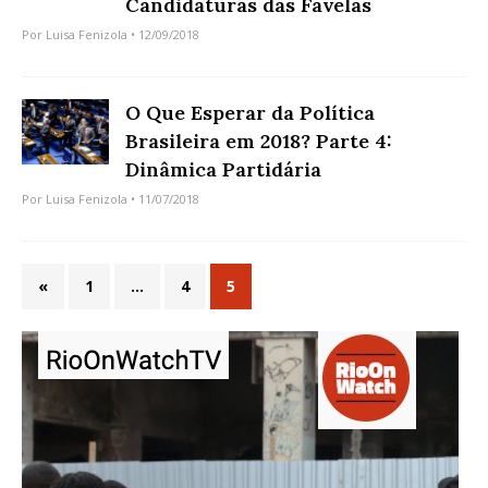
Candidaturas das Favelas
Por
Luisa Fenizola
• 12/09/2018
O Que Esperar da Política
Brasileira em 2018? Parte 4:
Dinâmica Partidária
Por
Luisa Fenizola
• 11/07/2018
«
1
…
4
5