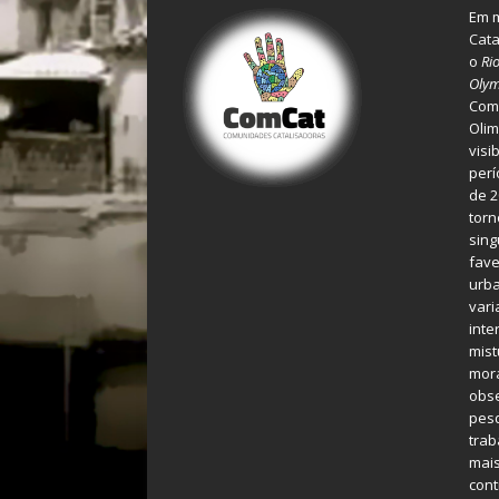
Em m
Cata
o
Ri
Olym
Comu
Olim
visi
perí
de 2
torn
sing
fave
urba
var
inte
mist
mora
obse
pes
tra
mais
cont