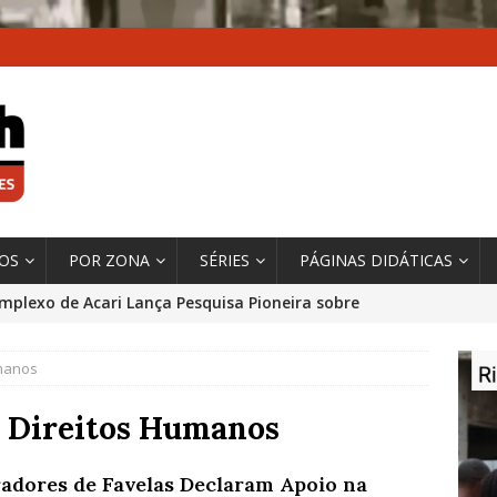
XOS
POR ZONA
SÉRIES
PÁGINAS DIDÁTICAS
mplexo de Acari Lança Pesquisa Pioneira sobre
chentes na Comunidade
DADOS E PESQUISA
umanos
 Contexto da Ultrapassagem Climática, ‘As Cidades
 o Fogo que Impulsionam a Mudança de que
: Direitos Humanos
rma Autora Coordenadora Principal de Relatório
adores de Favelas Declaram Apoio na
 Sobre Cidades
*DESTAQUE