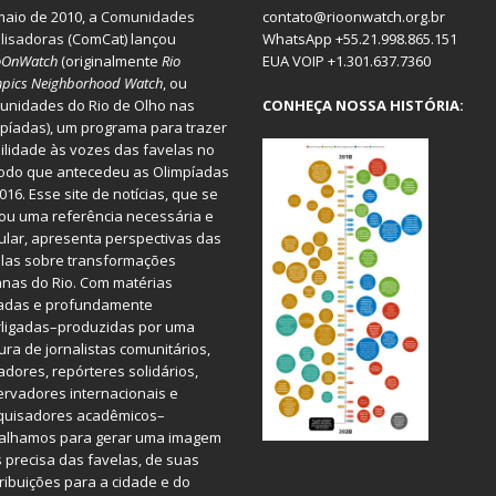
aio de 2010, a
Comunidades
contato@rioonwatch.org.br
lisadoras
(ComCat) lançou
WhatsApp +55.21.998.865.151
oOnWatch
(originalmente
Ri
o
EUA VOIP +1.301.637.7360
pics Neighborhood Watch
, ou
nidades do Rio de Olho nas
CONHEÇA NOSSA HISTÓRIA:
píadas), um programa para trazer
bilidade às vozes das favelas no
odo que antecedeu as Olimpíadas
016. Esse site de notícias, que se
ou uma referência necessária e
ular, apresenta perspectivas das
las sobre transformações
nas do Rio. Com matérias
iadas e profundamente
rligadas–produzidas por uma
ura de jornalistas comunitários,
dores, repórteres solidários,
rvadores internacionais e
quisadores acadêmicos–
balhamos para gerar uma imagem
 precisa das favelas, de suas
ribuições para a cidade e do