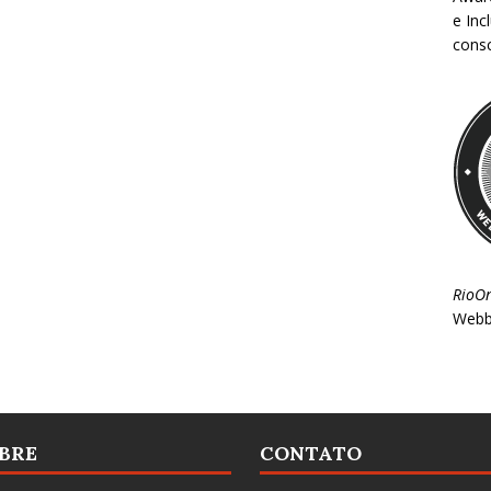
e Inc
consc
RioO
Webb
BRE
CONTATO