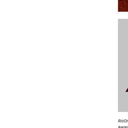
RioO
Awar