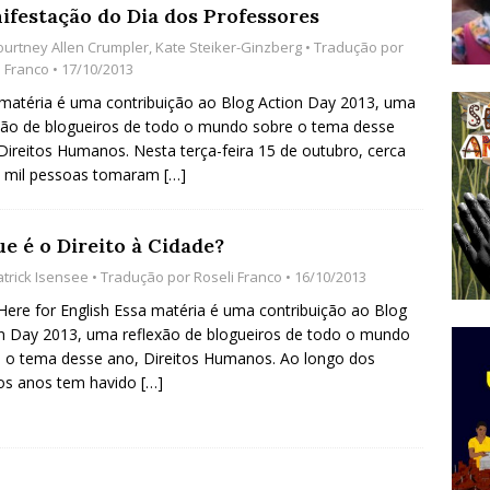
ifestação do Dia dos Professores
do Começou com uma Praça em Ramos [OPINIÃO]
ourtney Allen Crumpler
,
Kate Steiker-Ginzberg
• Tradução por
i Franco
• 17/10/2013
matéria é uma contribuição ao Blog Action Day 2013, uma
tirão Agroecológico com os Povos das Águas Reúne
xão de blogueiros de todo o mundo sobre o tema desse
lantio e Inauguração da Feira da Praia do Remanso
Direitos Humanos. Nesta terça-feira 15 de outubro, cerca
0 mil pessoas tomaram
[…]
COBERTURA DE EVENTOS
ens Fluminenses, Cronicamente Abandonados,
e é o Direito à Cidade?
sórcio Nova Via Mobilidade 10 Anos Após Rio2016
atrick Isensee
• Tradução por
Roseli Franco
• 16/10/2013
O
 Here for English Essa matéria é uma contribuição ao Blog
n Day 2013, uma reflexão de blogueiros de todo o mundo
 o tema desse ano, Direitos Humanos. Ao longo dos
os anos tem havido
[…]