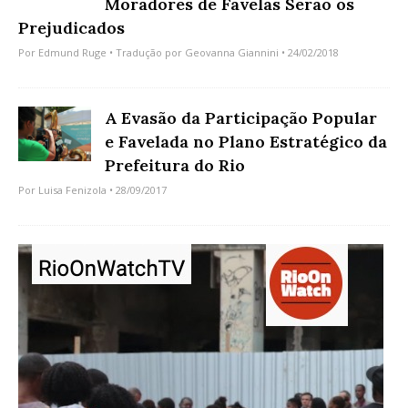
Moradores de Favelas Serão os
Prejudicados
Por
Edmund Ruge
• Tradução por
Geovanna Giannini
• 24/02/2018
A Evasão da Participação Popular
e Favelada no Plano Estratégico da
Prefeitura do Rio
Por
Luisa Fenizola
• 28/09/2017