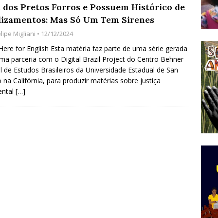
 dos Pretos Forros e Possuem Histórico de
do Começou com uma Praça em Ramos [OPINIÃO]
lizamentos: Mas Só Um Tem Sirenes
lipe Migliani
• 12/12/2024
tirão Agroecológico com os Povos das Águas Reúne
 Here for English Esta matéria faz parte de uma série gerada
ma parceria com o Digital Brazil Project do Centro Behner
lantio e Inauguração da Feira da Praia do Remanso
el de Estudos Brasileiros da Universidade Estadual de San
COBERTURA DE EVENTOS
 na Califórnia, para produzir matérias sobre justiça
ental
[…]
ens Fluminenses, Cronicamente Abandonados,
sórcio Nova Via Mobilidade 10 Anos Após Rio2016
O