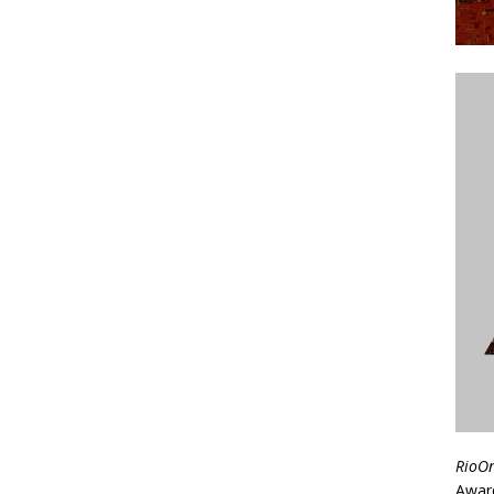
RioO
Awar