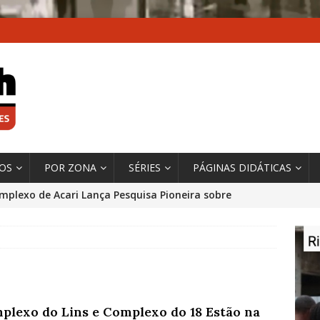
XOS
POR ZONA
SÉRIES
PÁGINAS DIDÁTICAS
mplexo de Acari Lança Pesquisa Pioneira sobre
chentes na Comunidade
DADOS E PESQUISA
 Contexto da Ultrapassagem Climática, ‘As Cidades
 o Fogo que Impulsionam a Mudança de que
rma Autora Coordenadora Principal de Relatório
plexo do Lins e Complexo do 18 Estão na
 Sobre Cidades
*DESTAQUE