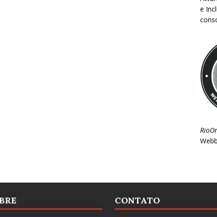
e Inc
consc
RioO
Webb
BRE
CONTATO