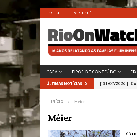
ENGLISH
PORTUGUÊS
CAPA
TIPOS DE CONTEÚDO
EI
[ 31/07/2026 ]
Co
ÚLTIMAS NOTÍCIAS
Impactos das En
INÍCIO
Méier
[ 29/07/2026 ]
No
São o Cadinho e
Méier
Precisamos’, Afi
Com
Especial do IPCC