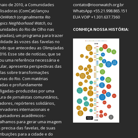
aio de 2010, a
Comunidades
contato@rioonwatch.org.br
lisadoras
(ComCat) lançou
WhatsApp +55.21.998.865.151
oOnWatch
(originalmente
Ri
o
EUA VOIP +1.301.637.7360
pics Neighborhood Watch
, ou
nidades do Rio de Olho nas
CONHEÇA NOSSA HISTÓRIA:
píadas), um programa para trazer
bilidade às vozes das favelas no
odo que antecedeu as Olimpíadas
016. Esse site de notícias, que se
ou uma referência necessária e
ular, apresenta perspectivas das
las sobre transformações
nas do Rio. Com matérias
iadas e profundamente
rligadas–produzidas por uma
ura de jornalistas comunitários,
dores, repórteres solidários,
rvadores internacionais e
quisadores acadêmicos–
balhamos para gerar uma imagem
 precisa das favelas, de suas
ribuições para a cidade e do