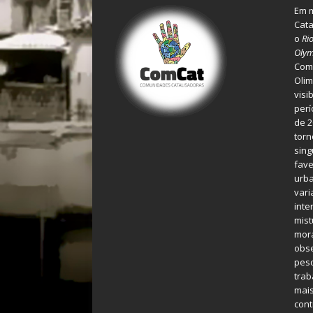
Em m
Cata
o
Ri
Olym
Comu
Olim
visi
perí
de 2
torn
sing
fave
urba
var
inte
mist
mora
obse
pes
tra
mais
cont