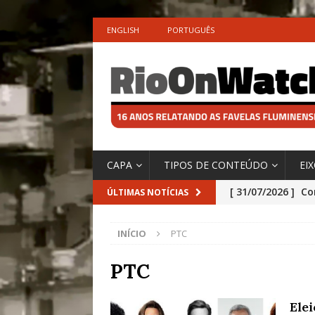
ENGLISH
PORTUGUÊS
CAPA
TIPOS DE CONTEÚDO
EI
[ 31/07/2026 ]
Co
ÚLTIMAS NOTÍCIAS
Impactos das En
INÍCIO
PTC
[ 29/07/2026 ]
No
São o Cadinho e
PTC
Precisamos’, Afi
Ele
Especial do IPCC