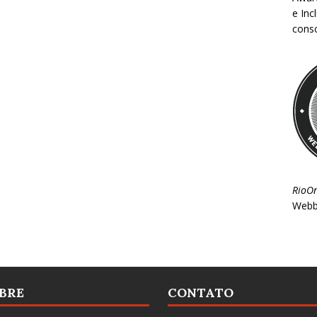
e Inc
consc
RioO
Webb
BRE
CONTATO