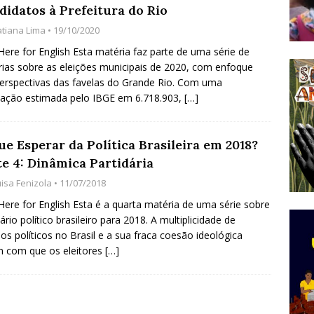
didatos à Prefeitura do Rio
do Começou com uma Praça em Ramos [OPINIÃO]
atiana Lima
• 19/10/2020
 Here for English Esta matéria faz parte de uma série de
ias sobre as eleições municipais de 2020, com enfoque
tirão Agroecológico com os Povos das Águas Reúne
erspectivas das favelas do Grande Rio. Com uma
lantio e Inauguração da Feira da Praia do Remanso
ação estimada pelo IBGE em 6.718.903,
[…]
COBERTURA DE EVENTOS
ens Fluminenses, Cronicamente Abandonados,
e Esperar da Política Brasileira em 2018?
te 4: Dinâmica Partidária
sórcio Nova Via Mobilidade 10 Anos Após Rio2016
uisa Fenizola
• 11/07/2018
O
 Here for English Esta é a quarta matéria de uma série sobre
ário político brasileiro para 2018. A multiplicidade de
dos políticos no Brasil e a sua fraca coesão ideológica
 com que os eleitores
[…]