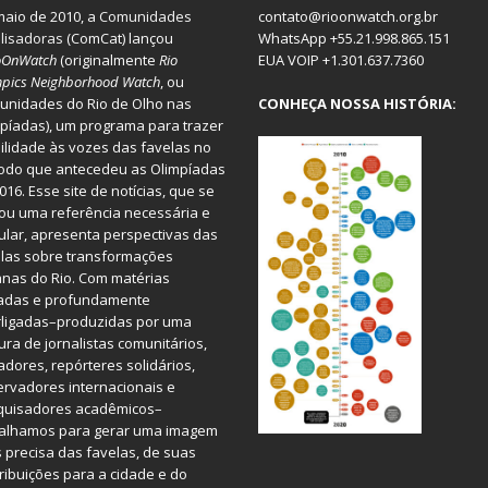
aio de 2010, a
Comunidades
contato@rioonwatch.org.br
lisadoras
(ComCat) lançou
WhatsApp +55.21.998.865.151
oOnWatch
(originalmente
Ri
o
EUA VOIP +1.301.637.7360
pics Neighborhood Watch
, ou
nidades do Rio de Olho nas
CONHEÇA NOSSA HISTÓRIA:
píadas), um programa para trazer
bilidade às vozes das favelas no
odo que antecedeu as Olimpíadas
016. Esse site de notícias, que se
ou uma referência necessária e
ular, apresenta perspectivas das
las sobre transformações
nas do Rio. Com matérias
iadas e profundamente
rligadas–produzidas por uma
ura de jornalistas comunitários,
dores, repórteres solidários,
rvadores internacionais e
quisadores acadêmicos–
balhamos para gerar uma imagem
 precisa das favelas, de suas
ribuições para a cidade e do