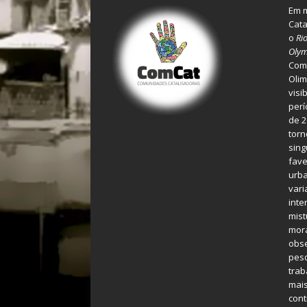
Em m
Cata
o
Ri
Olym
Comu
Olim
visi
perí
de 2
torn
sing
fave
urba
var
inte
mist
mora
obse
pes
tra
mais
cont