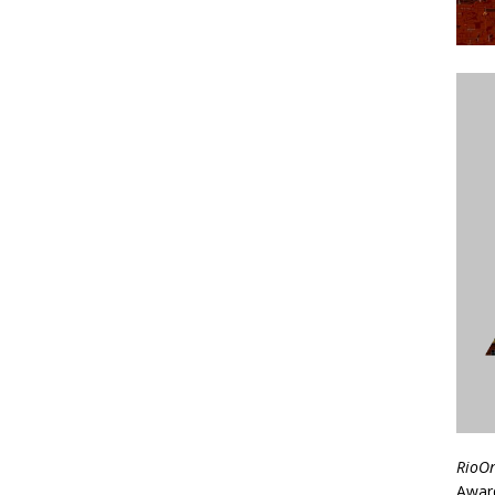
RioO
Awar