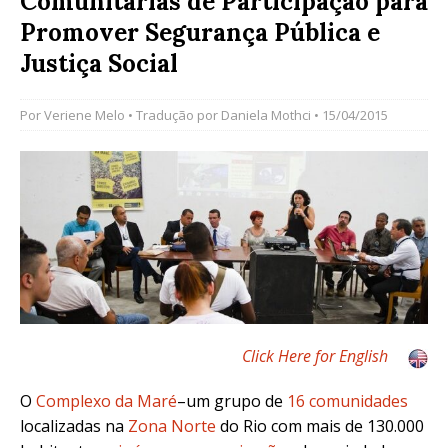
Comunitárias de Participação para
Promover Segurança Pública e
Justiça Social
Por
Veriene Melo
• Tradução por
Daniela Mothci
• 15/04/2015
Click Here for English
O
Complexo da Maré
–um grupo de
16 comunidades
localizadas na
Zona Norte
do Rio com mais de 130.000