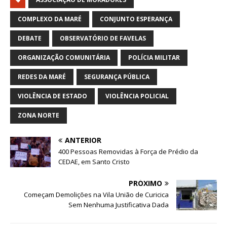
COMPLEXO DA MARÉ
CONJUNTO ESPERANÇA
DEBATE
OBSERVATÓRIO DE FAVELAS
ORGANIZAÇÃO COMUNITÁRIA
POLÍCIA MILITAR
REDES DA MARÉ
SEGURANÇA PÚBLICA
VIOLÊNCIA DE ESTADO
VIOLÊNCIA POLICIAL
ZONA NORTE
ANTERIOR
400 Pessoas Removidas à Força de Prédio da
CEDAE, em Santo Cristo
PRÓXIMO
Começam Demolições na Vila União de Curicica
Sem Nenhuma Justificativa Dada