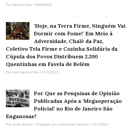
Por
Bárbara Dias
• 30/03/2026
‘Hoje, na Terra Firme, Ninguém Vai
Dormir com Fome!’ Em Meio à
Adversidade, Chalé da Paz,
Coletivo Tela Firme e Cozinha Solidária da
Cúpula dos Povos Distribuem 2.200
Quentinhas em Favela de Belém
Por
Julio Santos Filho
• 01/12/2025
Por Que as Pesquisas de Opinião
Publicadas Após a ‘Megaoperação
Policial’ no Rio de Janeiro São
Enganosas?
Por
Scott Salmon
• Tradução por
Geovanna Giannini
• 14/11/2025