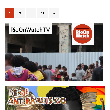
1
2
…
41
»