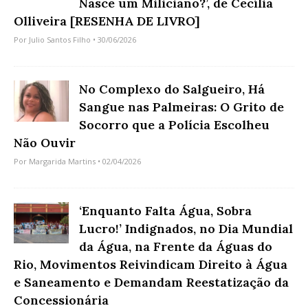
Nasce um Miliciano?’, de Cecília
Olliveira [RESENHA DE LIVRO]
Por
Julio Santos Filho
• 30/06/2026
No Complexo do Salgueiro, Há
Sangue nas Palmeiras: O Grito de
Socorro que a Polícia Escolheu
Não Ouvir
Por
Margarida Martins
• 02/04/2026
‘Enquanto Falta Água, Sobra
Lucro!’ Indignados, no Dia Mundial
da Água, na Frente da Águas do
Rio, Movimentos Reivindicam Direito à Água
e Saneamento e Demandam Reestatização da
Concessionária