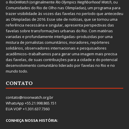
o
RioOnWatch
(originalmente
Ri
o Olympics Neighborhood Watch
, ou
Comunidades do Rio de Olho nas Olimpíadas), um programa para
trazer visibilidade às vozes das favelas no período que antecedeu
as Olimpíadas de 2016. Esse site de notícias, que se tornou uma
referência necessária e singular, apresenta perspectivas das
favelas sobre transformações urbanas do Rio. Com matérias
variadas e profundamente interligadas–produzidas por uma
mistura de jornalistas comunitários, moradores, repórteres
solidários, observadores internacionais e pesquisadores
acadêmicos–trabalhamos para gerar uma imagem mais precisa
das favelas, de suas contribuições para a cidade e do potencial
desenvolvimento comunitário liderado por favelas no Rio e no
mundo todo.
CONTATO
contato@rioonwatch.org.br
WhatsApp +55.21.998.865.151
EUA VOIP +1.301.637.7360
CONHEÇA NOSSA HISTÓRIA: