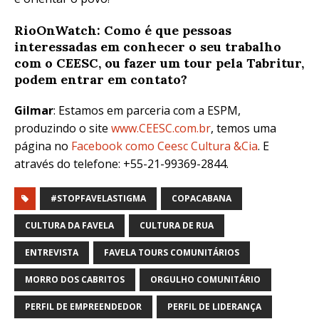
RioOnWatch: Como é que pessoas
interessadas em conhecer o seu trabalho
com o CEESC, ou fazer um tour pela Tabritur,
podem entrar em contato?
Gilmar
: Estamos em parceria com a ESPM,
produzindo o site
www.CEESC.com.br
, temos uma
página no
Facebook como Ceesc Cultura &Cia
. E
através do telefone: +55-21-99369-2844.
#STOPFAVELASTIGMA
COPACABANA
CULTURA DA FAVELA
CULTURA DE RUA
ENTREVISTA
FAVELA TOURS COMUNITÁRIOS
MORRO DOS CABRITOS
ORGULHO COMUNITÁRIO
PERFIL DE EMPREENDEDOR
PERFIL DE LIDERANÇA