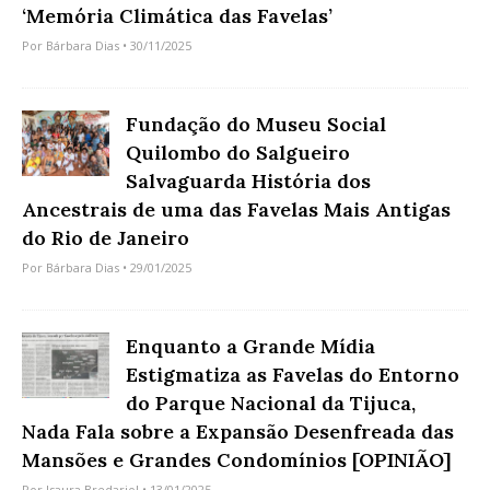
‘Memória Climática das Favelas’
Por
Bárbara Dias
• 30/11/2025
Fundação do Museu Social
Quilombo do Salgueiro
Salvaguarda História dos
Ancestrais de uma das Favelas Mais Antigas
do Rio de Janeiro
Por
Bárbara Dias
• 29/01/2025
Enquanto a Grande Mídia
Estigmatiza as Favelas do Entorno
do Parque Nacional da Tijuca,
Nada Fala sobre a Expansão Desenfreada das
Mansões e Grandes Condomínios [OPINIÃO]
Por
Isaura Bredariol
• 13/01/2025