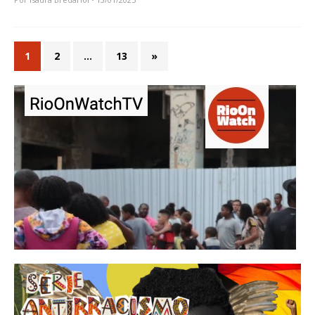
1
2
…
13
»