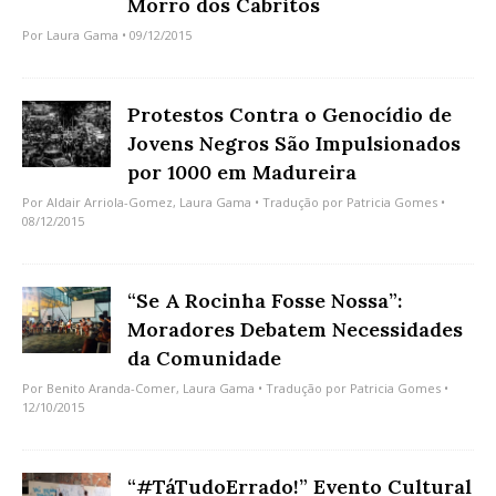
Morro dos Cabritos
Por
Laura Gama
• 09/12/2015
Protestos Contra o Genocídio de
Jovens Negros São Impulsionados
por 1000 em Madureira
Por
Aldair Arriola-Gomez
,
Laura Gama
• Tradução por
Patricia Gomes
•
08/12/2015
“Se A Rocinha Fosse Nossa”:
Moradores Debatem Necessidades
da Comunidade
Por
Benito Aranda-Comer
,
Laura Gama
• Tradução por
Patricia Gomes
•
12/10/2015
“#TáTudoErrado!” Evento Cultural