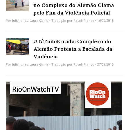
no Complexo do Alemão Clama
pelo Fim da Violência Policial
Por
Julia Jones
,
Laura Gama
• Tradução por
Roseli Franco
• 16/09/2015
#TáTudoErrado: Complexo do
Alemão Protesta a Escalada da
Violência
Por
Julia Jones
,
Laura Gama
• Tradução por
Roseli Franco
• 27/08/2015