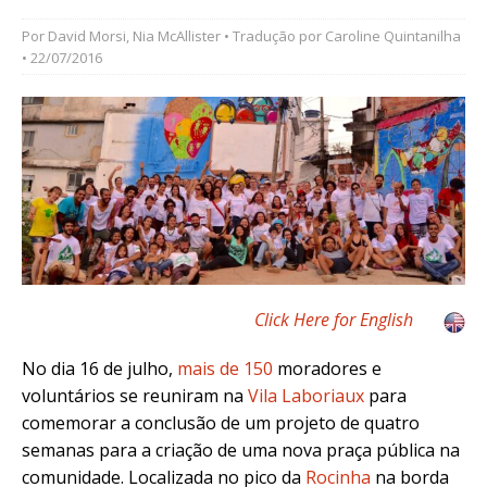
Por
David Morsi
,
Nia McAllister
• Tradução por
Caroline Quintanilha
• 22/07/2016
Click Here for English
No dia 16 de julho,
mais de 150
moradores e
voluntários se reuniram na
Vila Laboriaux
para
comemorar a conclusão de um projeto de quatro
semanas para a criação de uma nova praça pública na
comunidade. Localizada no pico da
Rocinha
na borda