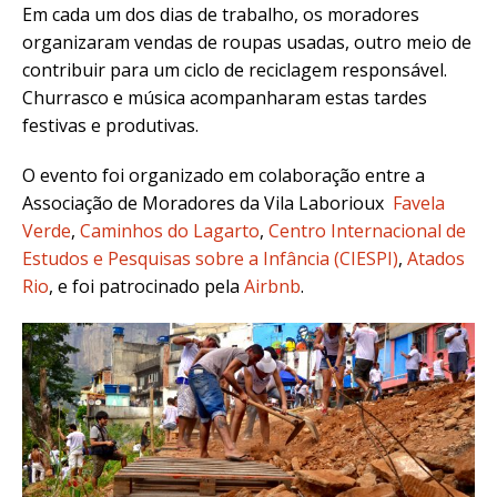
Em cada um dos dias de trabalho, os moradores
organizaram vendas de roupas usadas, outro meio de
contribuir para um ciclo de reciclagem responsável.
Churrasco e música acompanharam estas tardes
festivas e produtivas.
O evento foi organizado em colaboração entre a
Associação de Moradores da Vila Laborioux
Favela
Verde
,
Caminhos do Lagarto
,
Centro Internacional de
Estudos e Pesquisas sobre a Infância (CIESPI)
,
Atados
Rio
, e foi patrocinado pela
Airbnb
.