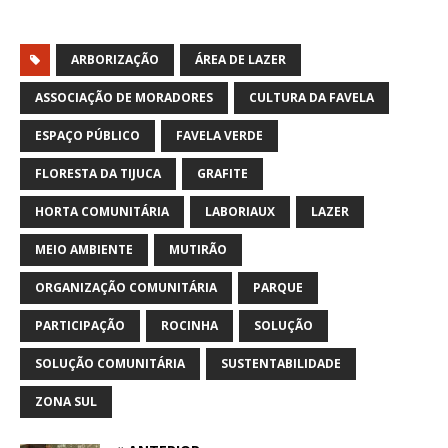
ARBORIZAÇÃO
ÁREA DE LAZER
ASSOCIAÇÃO DE MORADORES
CULTURA DA FAVELA
ESPAÇO PÚBLICO
FAVELA VERDE
FLORESTA DA TIJUCA
GRAFITE
HORTA COMUNITÁRIA
LABORIAUX
LAZER
MEIO AMBIENTE
MUTIRÃO
ORGANIZAÇÃO COMUNITÁRIA
PARQUE
PARTICIPAÇÃO
ROCINHA
SOLUÇÃO
SOLUÇÃO COMUNITÁRIA
SUSTENTABILIDADE
ZONA SUL