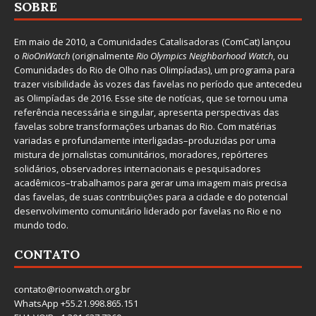
SOBRE
Em maio de 2010, a
Comunidades Catalisadoras
(ComCat) lançou
o
RioOnWatch
(originalmente
Ri
o Olympics Neighborhood Watch
, ou
Comunidades do Rio de Olho nas Olimpíadas), um programa para
trazer visibilidade às vozes das favelas no período que antecedeu
as Olimpíadas de 2016. Esse site de notícias, que se tornou uma
referência necessária e singular, apresenta perspectivas das
favelas sobre transformações urbanas do Rio. Com matérias
variadas e profundamente interligadas–produzidas por uma
mistura de jornalistas comunitários, moradores, repórteres
solidários, observadores internacionais e pesquisadores
acadêmicos–trabalhamos para gerar uma imagem mais precisa
das favelas, de suas contribuições para a cidade e do potencial
desenvolvimento comunitário liderado por favelas no Rio e no
mundo todo.
CONTATO
contato@rioonwatch.org.br
WhatsApp +55.21.998.865.151