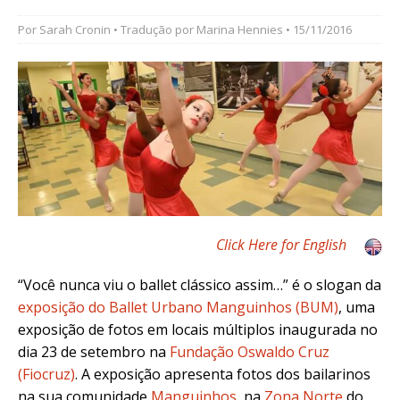
Por
Sarah Cronin
• Tradução por
Marina Hennies
• 15/11/2016
Click Here for English
“Você nunca viu o ballet clássico assim…” é o slogan da
exposição do Ballet Urbano Manguinhos (BUM)
, uma
exposição de fotos em locais múltiplos inaugurada no
dia 23 de setembro na
Fundação Oswaldo Cruz
(Fiocruz)
. A exposição apresenta fotos dos bailarinos
na sua comunidade
Manguinhos
, na
Zona Norte
do