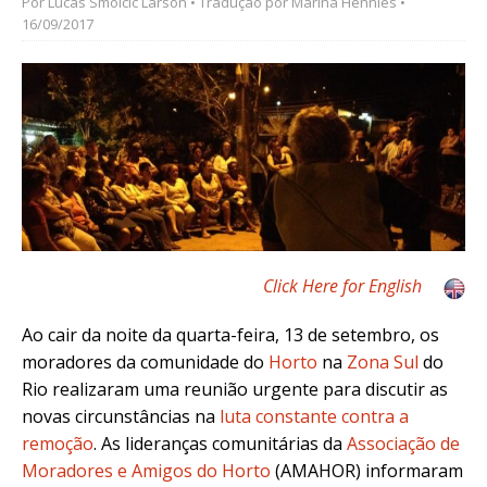
Por
Lucas Smolcic Larson
• Tradução por
Marina Hennies
•
16/09/2017
Click Here for English
Ao cair da noite da quarta-feira, 13 de setembro, os
moradores da comunidade do
Horto
na
Zona Sul
do
Rio realizaram uma reunião urgente para discutir as
novas circunstâncias na
luta constante contra a
remoção
. As lideranças comunitárias da
Associação de
Moradores e Amigos do Horto
(AMAHOR) informaram