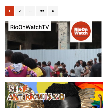
1
2
…
99
»