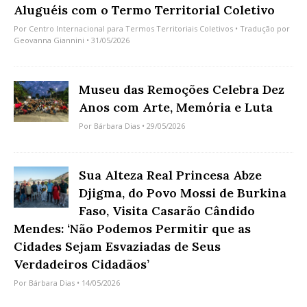
Aluguéis com o Termo Territorial Coletivo
Por
Centro Internacional para Termos Territoriais Coletivos
• Tradução por
Geovanna Giannini
• 31/05/2026
Museu das Remoções Celebra Dez
Anos com Arte, Memória e Luta
Por
Bárbara Dias
• 29/05/2026
Sua Alteza Real Princesa Abze
Djigma, do Povo Mossi de Burkina
Faso, Visita Casarão Cândido
Mendes: ‘Não Podemos Permitir que as
Cidades Sejam Esvaziadas de Seus
Verdadeiros Cidadãos’
Por
Bárbara Dias
• 14/05/2026