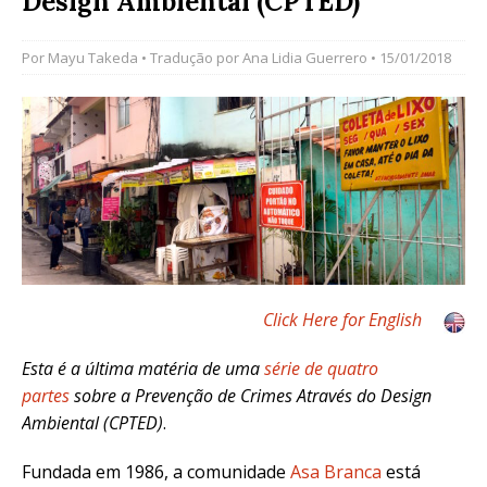
Design Ambiental (CPTED)
Por
Mayu Takeda
• Tradução por
Ana Lidia Guerrero
• 15/01/2018
Click Here for English
Esta é a última matéria de uma
série de quatro
partes
sobre a
Prevenção de Crimes Através do Design
Ambiental (CPTED)
.
Fundada em 1986, a comunidade
Asa Branca
está