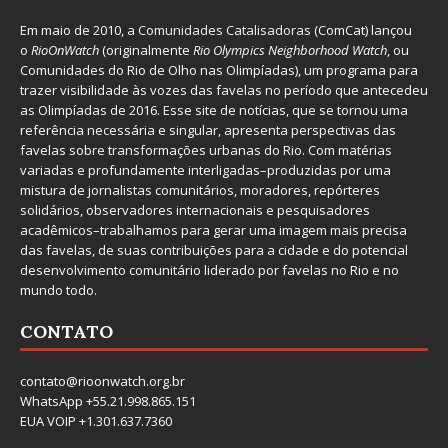
Em maio de 2010, a
Comunidades Catalisadoras
(ComCat) lançou
o
RioOnWatch
(originalmente
Ri
o Olympics Neighborhood Watch
, ou
Comunidades do Rio de Olho nas Olimpíadas), um programa para
trazer visibilidade às vozes das favelas no período que antecedeu
as Olimpíadas de 2016. Esse site de notícias, que se tornou uma
referência necessária e singular, apresenta perspectivas das
favelas sobre transformações urbanas do Rio. Com matérias
variadas e profundamente interligadas–produzidas por uma
mistura de jornalistas comunitários, moradores, repórteres
solidários, observadores internacionais e pesquisadores
acadêmicos–trabalhamos para gerar uma imagem mais precisa
das favelas, de suas contribuições para a cidade e do potencial
desenvolvimento comunitário liderado por favelas no Rio e no
mundo todo.
CONTATO
contato@rioonwatch.org.br
WhatsApp +55.21.998.865.151
EUA VOIP +1.301.637.7360