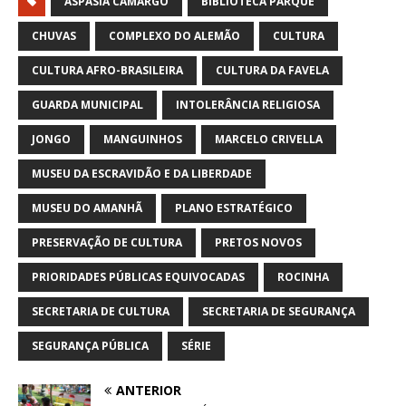
ASPÁSIA CAMARGO
BIBLIOTECA PARQUE
CHUVAS
COMPLEXO DO ALEMÃO
CULTURA
CULTURA AFRO-BRASILEIRA
CULTURA DA FAVELA
GUARDA MUNICIPAL
INTOLERÂNCIA RELIGIOSA
JONGO
MANGUINHOS
MARCELO CRIVELLA
MUSEU DA ESCRAVIDÃO E DA LIBERDADE
MUSEU DO AMANHÃ
PLANO ESTRATÉGICO
PRESERVAÇÃO DE CULTURA
PRETOS NOVOS
PRIORIDADES PÚBLICAS EQUIVOCADAS
ROCINHA
SECRETARIA DE CULTURA
SECRETARIA DE SEGURANÇA
SEGURANÇA PÚBLICA
SÉRIE
ANTERIOR