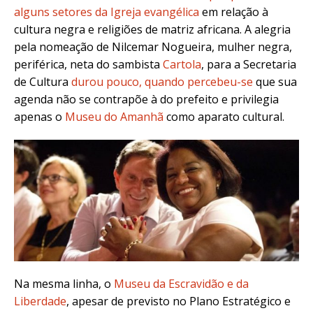
alguns setores da Igreja evangélica
em relação à
cultura negra e religiões de matriz africana. A alegria
pela nomeação de Nilcemar Nogueira, mulher negra,
periférica, neta do sambista
Cartola
, para a Secretaria
de Cultura
durou pouco, quando percebeu-se
que sua
agenda não se contrapõe à do prefeito e privilegia
apenas o
Museu do Amanhã
como aparato cultural.
Na mesma linha, o
Museu da Escravidão e da
Liberdade
, apesar de previsto no Plano Estratégico e