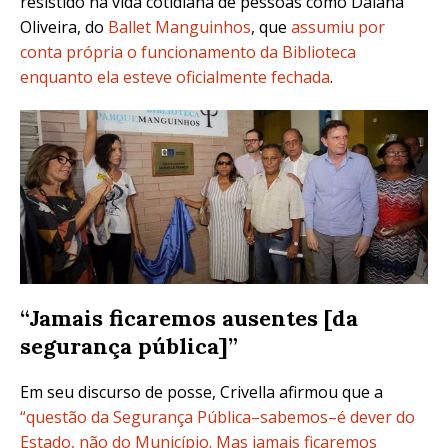
resistido na vida cotidiana de pessoas como Daiana
Oliveira, do
Ballet Manguinhos
, que
assumiu por
conta própria o funcionamento da Biblioteca
enquanto ela esteve oficialmente fechada
.
“Jamais ficaremos ausentes [da
segurança pública]”
Em seu discurso de posse, Crivella afirmou que a
“questão da Segurança Pública–sabemos–é dever do
Estado, não do Município. Mas jamais ficaremos