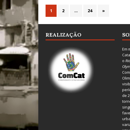
1
2
…
24
»
REALIZAÇÃO
SO
Em m
Cata
o
Ri
Olym
Comu
Olim
visi
perí
de 2
torn
sing
fave
urba
var