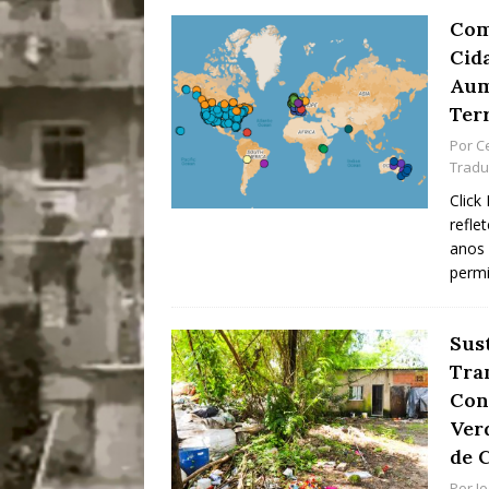
Com
Cid
Aum
Terr
Por
C
Tradu
Click
refle
anos 
perm
Sus
Tra
Con
Ver
de 
Por
J