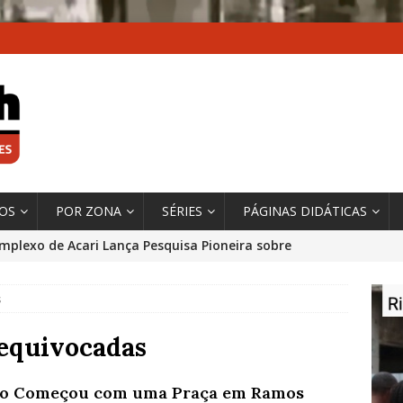
XOS
POR ZONA
SÉRIES
PÁGINAS DIDÁTICAS
mplexo de Acari Lança Pesquisa Pioneira sobre
chentes na Comunidade
DADOS E PESQUISA
s
 Contexto da Ultrapassagem Climática, ‘As Cidades
 o Fogo que Impulsionam a Mudança de que
 equivocadas
rma Autora Coordenadora Principal de Relatório
o Começou com uma Praça em Ramos
 Sobre Cidades
*DESTAQUE