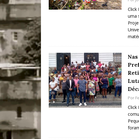
Click
uma s
Proje
Unive
matér
Nas
Pref
Ret
Lut
Déc
Por
F
Click
comun
Peque
fora