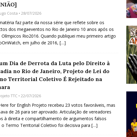
INIÃO]
do Começou com uma Praça em Ramos [OPINIÃO]
ugo Costa
• 28/07/2026
matéria faz parte da nossa série que reflete sobre os
tos dos megaeventos no Rio de Janeiro 10 anos após os
tirão Agroecológico com os Povos das Águas Reúne
 Olímpicos Rio2016. Quando publiquei meu primeiro artigo
lantio e Inauguração da Feira da Praia do Remanso
ioOnWatch, em julho de 2016,
[…]
COBERTURA DE EVENTOS
ens Fluminenses, Cronicamente Abandonados,
um Dia de Derrota da Luta pelo Direito à
dia no Rio de Janeiro, Projeto de Lei do
sórcio Nova Via Mobilidade 10 Anos Após Rio2016
mo Territorial Coletivo É Rejeitado na
O
ara
rojeto TTC
• 22/07/2026
 Here for English Projeto recebeu 23 votos favoráveis, mas
sava de 26 para ser aprovado. Articulação de vereadores
os à direita e compartilhamento de argumentos falsos
 o Termo Territorial Coletivo foi decisiva para
[…]