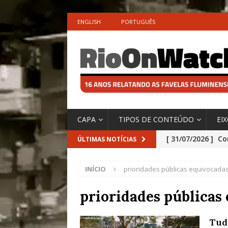
ENGLISH
PORTUGUÊS
CAPA
TIPOS DE CONTEÚDO
EI
[ 31/07/2026 ]
Co
ÚLTIMAS NOTÍCIAS
Impactos das En
INÍCIO
prioridades públicas equivocada
[ 29/07/2026 ]
No
São o Cadinho e
prioridades públicas
Precisamos’, Afi
Tud
Especial do IPCC