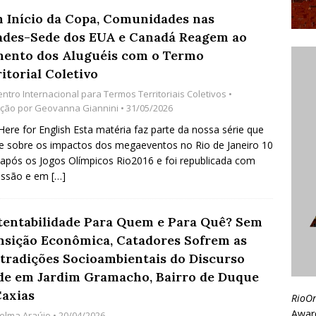
 Início da Copa, Comunidades nas
ades-Sede dos EUA e Canadá Reagem ao
ento dos Aluguéis com o Termo
itorial Coletivo
entro Internacional para Termos Territoriais Coletivos
•
ção por
Geovanna Giannini
• 31/05/2026
 Here for English Esta matéria faz parte da nossa série que
te sobre os impactos dos megaeventos no Rio de Janeiro 10
após os Jogos Olímpicos Rio2016 e foi republicada com
issão e em
[…]
tentabilidade Para Quem e Para Quê? Sem
nsição Econômica, Catadores Sofrem as
tradições Socioambientais do Discurso
de em Jardim Gramacho, Bairro de Duque
Caxias
RioO
Awar
oelma Araújo
• 20/04/2026