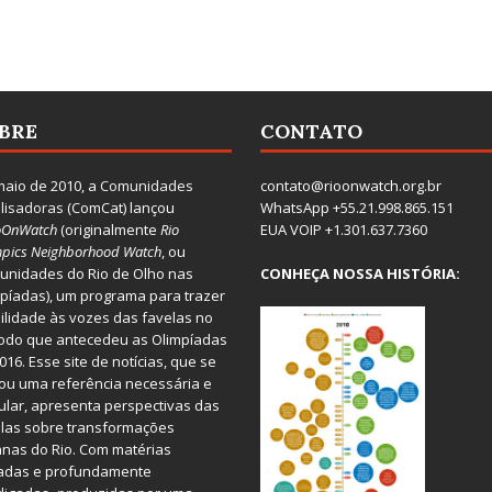
BRE
CONTATO
aio de 2010, a
Comunidades
contato@rioonwatch.org.br
lisadoras
(ComCat) lançou
WhatsApp +55.21.998.865.151
oOnWatch
(originalmente
Ri
o
EUA VOIP +1.301.637.7360
pics Neighborhood Watch
, ou
nidades do Rio de Olho nas
CONHEÇA NOSSA HISTÓRIA:
píadas), um programa para trazer
bilidade às vozes das favelas no
odo que antecedeu as Olimpíadas
016. Esse site de notícias, que se
ou uma referência necessária e
ular, apresenta perspectivas das
las sobre transformações
nas do Rio. Com matérias
iadas e profundamente