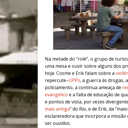
Na metade do “rolé”, o grupo de turis
uma mesa e ouvir sobre alguns dos pr
hoje. Cosme e Erik falam sobre a
violên
repercute–
UPPs
, a guerra às drogas, a
policiamento, a contínua ameaça de
re
evangélico
e a falta de educação de qu
e pontos de vista, por vezes divergent
mais antiga
” do Rio, e de Erik, da “ma
esclarecedora que incorpora a missão 
ser ouvidos.