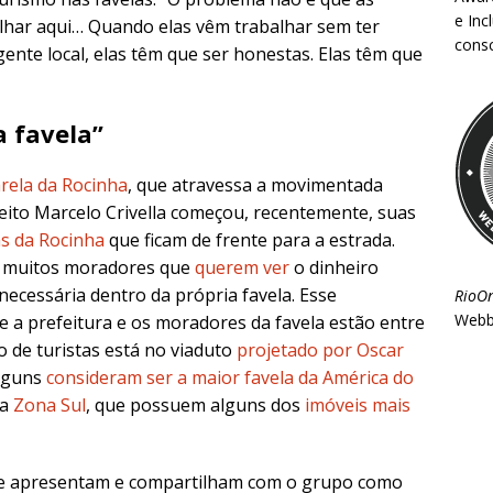
e Inc
lhar aqui… Quando elas vêm trabalhar sem ter
consc
ente local, elas têm que ser honestas. Elas têm que
a favela”
rela da Rocinha
, que atravessa a movimentada
eito Marcelo Crivella começou, recentemente, suas
as da Rocinha
que ficam de frente para a estrada.
e muitos moradores que
querem ver
o dinheiro
necessária dentro da própria favela. Esse
RioO
Webb
e a prefeitura e os moradores da favela estão entre
o de turistas está no viaduto
projetado por Oscar
alguns
consideram ser a maior favela da América do
da
Zona Sul
, que possuem alguns dos
imóveis mais
 se apresentam e compartilham com o grupo como