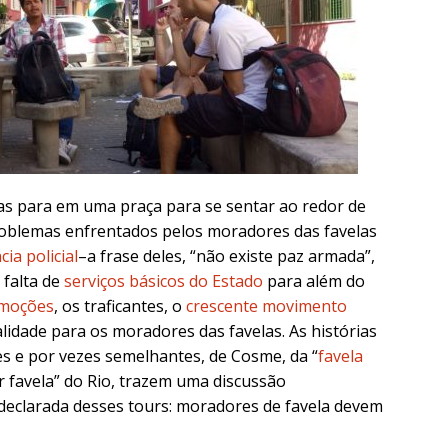
tas para em uma praça para se sentar ao redor de
oblemas enfrentados pelos moradores das favelas
cia policial
–a frase deles, “não existe paz armada”,
 falta de
serviços básicos do Estado
para além do
moções
, os traficantes, o
crescente movimento
alidade para os moradores das favelas. As histórias
es e por vezes semelhantes, de Cosme, da “
favela
ior favela” do Rio, trazem uma discussão
declarada desses tours: moradores de favela devem