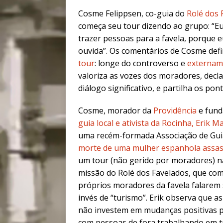
Cosme Felippsen, co-guia do
Rolé dos 
começa seu tour dizendo ao grupo: “E
trazer pessoas para a favela, porque e
ouvida”. Os comentários de Cosme defi
tour
: longe do controverso e
externam
valoriza as vozes dos moradores, decl
diálogo significativo, e partilha os pon
Cosme, morador da
Providência
e fund
guia local e ativista da Rocinha, Erik M
uma recém-formada Associação de Guia
morte de uma mulher espanhola assass
um tour (não gerido por moradores) na 
missão do Rolé dos Favelados, que co
próprios moradores da favela falarem s
invés de “turismo”. Erik observa que a
não investem em mudanças positivas p
com pessoas de fora trabalhando em t