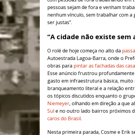
pessoas sejam de fora e venham traba
nenhum vínculo, sem trabalhar com a g
ser justas”.
“A cidade não existe sem 
O rolé de hoje começa no alto da
passa
Autoestrada Lagoa-Barra, onde o Pref
obras para
pintar as fachadas das cas
Esse anúncio frustrou profundament
gasto em infraestrutura básica, muito 
branqueamento literal e a relação entr
os tópicos discutidos enquanto o grup
Niemeyer
, olhando em direção a que 
Sul
e no outro lado bairros próximos 
caros do Brasil
.
Nesta primeira parada, Cosme e Erik