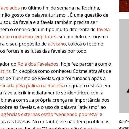
Favelados
no último fim de semana na Rocinha,
u não gosto da palavra turismo… É uma questão de
u sou da favela e a favela também precisa ser
nem o cenário de um tipo muito diferente de
favela
ente conduzido jeep tours
, seu modelo de turismo
ara o seu propósito de
ativismo
, coloca o foco no
tos fortes e as lutas das favelas por todo.
ador do
Rolé dos Favelados
, hoje fez parceria com o
artins
. Erik explica como conheceu Cosme através de
s de Turismo de Favelas, que foi fundada após a
inada pela polícia na Rocinha
enquanto estava em
favela. Erik imediatamente se identificou com a
mbinava com sua própria crença na importância dos
obre as favelas, e o uso da palavra “ativismo” ao
s
agências externas estão “vendendo pobreza”
e
ara as favelas. No entanto, ele não tem problemas
RioO
Awar
urismo nas favelas: “O problema não é que as