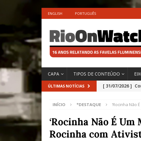
ENGLISH
PORTUGUÊS
CAPA
TIPOS DE CONTEÚDO
EI
[ 31/07/2026 ]
Co
ÚLTIMAS NOTÍCIAS
Impactos das En
INÍCIO
*DESTAQUE
‘Rocinha Não É
[ 29/07/2026 ]
No
São o Cadinho e
‘Rocinha Não É Um 
Precisamos’, Afi
Rocinha com Ativist
Especial do IPCC