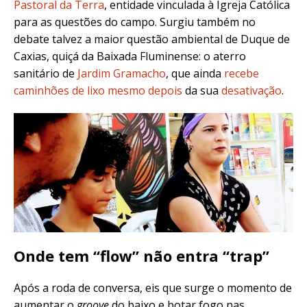
Pastoral da Terra
, entidade vinculada à Igreja Católica
para as questões do campo. Surgiu também no
debate talvez a maior questão ambiental de Duque de
Caxias, quiçá da Baixada Fluminense: o aterro
sanitário de
Jardim Gramacho
, que ainda
recebe
caminhões de lixo mesmo depois
da sua
desativação
.
Onde tem “flow” não entra “trap”
Após a roda de conversa, eis que surge o momento de
aumentar o
groove
do baixo e botar fogo nas