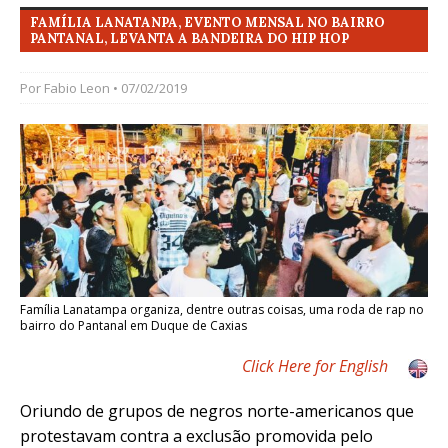
FAMÍLIA LANATANPA, EVENTO MENSAL NO BAIRRO
PANTANAL, LEVANTA A BANDEIRA DO HIP HOP
Por
Fabio Leon
• 07/02/2019
Família Lanatampa organiza, dentre outras coisas, uma roda de rap no
bairro do Pantanal em Duque de Caxias
Click Here for English
Oriundo de grupos de negros norte-americanos que
protestavam contra a exclusão promovida pelo