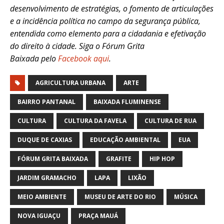
desenvolvimento de estratégias, o fomento de articulações
e a incidência política no campo da segurança pública,
entendida como elemento para a cidadania e efetivação
do direito à cidade. Siga o Fórum Grita
Baixada pelo
Facebook aqui
.
AGRICULTURA URBANA
ARTE
BAIRRO PANTANAL
BAIXADA FLUMINENSE
CULTURA
CULTURA DA FAVELA
CULTURA DE RUA
DUQUE DE CAXIAS
EDUCAÇÃO AMBIENTAL
EUA
FÓRUM GRITA BAIXADA
GRAFITE
HIP HOP
JARDIM GRAMACHO
LAPA
LIXÃO
MEIO AMBIENTE
MUSEU DE ARTE DO RIO
MÚSICA
NOVA IGUAÇU
PRAÇA MAUÁ