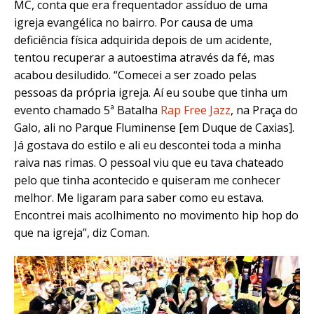
MC, conta que era frequentador assíduo de uma
igreja evangélica no bairro. Por causa de uma
deficiência física adquirida depois de um acidente,
tentou recuperar a autoestima através da fé, mas
acabou desiludido. “Comecei a ser zoado pelas
pessoas da própria igreja. Aí eu soube que tinha um
evento chamado 5ª Batalha
Rap Free Jazz
, na Praça do
Galo, ali no Parque Fluminense [em Duque de Caxias].
Já gostava do estilo e ali eu descontei toda a minha
raiva nas rimas. O pessoal viu que eu tava chateado
pelo que tinha acontecido e quiseram me conhecer
melhor. Me ligaram para saber como eu estava.
Encontrei mais acolhimento no movimento hip hop do
que na igreja”, diz Coman.