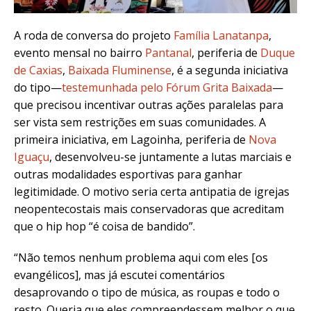
A roda de conversa do projeto
Família Lanatanpa
,
evento mensal no bairro
Pantanal
, periferia de
Duque
de Caxias
,
Baixada Fluminense
, é a segunda iniciativa
do tipo—
testemunhada pelo Fórum Grita Baixada
—
que precisou incentivar outras ações paralelas para
ser vista sem restrições em suas comunidades. A
primeira iniciativa, em Lagoinha, periferia de
Nova
Iguaçu
, desenvolveu-se juntamente a lutas marciais e
outras modalidades esportivas para ganhar
legitimidade. O motivo seria certa antipatia de igrejas
neopentecostais mais conservadoras que acreditam
que o hip hop “é coisa de bandido”.
“Não temos nenhum problema aqui com eles [os
evangélicos], mas já escutei comentários
desaprovando o tipo de música, as roupas e todo o
resto. Queria que eles compreendessem melhor o que