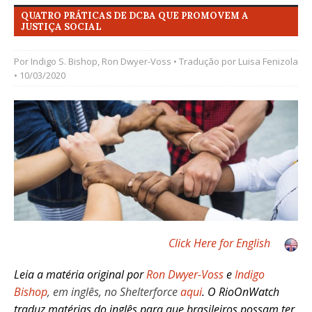
QUATRO PRÁTICAS DE DCBA QUE PROMOVEM A
JUSTIÇA SOCIAL
Por
Indigo S. Bishop
,
Ron Dwyer-Voss
• Tradução por
Luisa Fenizola
• 10/03/2020
Click Here for English
Leia a matéria original por
Ron Dwyer-Voss
e
Indigo
Bishop
, em inglês, no Shelterforce
aqui
.
O RioOnWatch
traduz matérias do inglês para que brasileiros possam ter