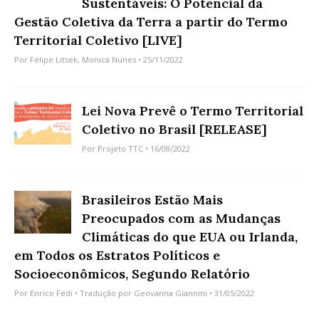
Sustentáveis: O Potencial da
Gestão Coletiva da Terra a partir do Termo
Territorial Coletivo [LIVE]
Por
Felipe Litsek
,
Monica Nunes
• 25/11/2022
Lei Nova Prevê o Termo Territorial
Coletivo no Brasil [RELEASE]
Por
Projeto TTC
• 16/08/2022
Brasileiros Estão Mais
Preocupados com as Mudanças
Climáticas do que EUA ou Irlanda,
em Todos os Estratos Políticos e
Socioeconômicos, Segundo Relatório
Por
Enrico Fedi
• Tradução por
Geovanna Giannini
• 31/05/2022