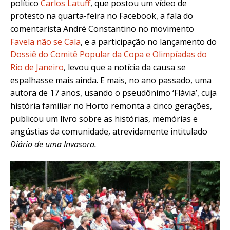
político
Carlos Latuff
, que postou um vídeo de
protesto na quarta-feira no Facebook, a fala do
comentarista André Constantino no movimento
Favela não se Cala
, e a participação no lançamento do
Dossiê do Comitê Popular da Copa e Olimpíadas do
Rio de Janeiro
, levou que a notícia da causa se
espalhasse mais ainda. E mais, no ano passado, uma
autora de 17 anos, usando o pseudônimo ‘Flávia’, cuja
história familiar no Horto remonta a cinco gerações,
publicou um livro sobre as histórias, memórias e
angústias da comunidade, atrevidamente intitulado
Diário de uma Invasora.