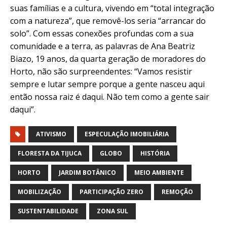
suas famílias e a cultura, vivendo em “total integração
com a natureza”, que removê-los seria “arrancar do
solo”. Com essas conexões profundas com a sua
comunidade e a terra, as palavras de Ana Beatriz
Biazo, 19 anos, da quarta geração de moradores do
Horto, não são surpreendentes: “Vamos resistir
sempre e lutar sempre porque a gente nasceu aqui
então nossa raiz é daqui. Não tem como a gente sair
daqui”.
ATIVISMO
ESPECULAÇÃO IMOBILIÁRIA
FLORESTA DA TIJUCA
GLOBO
HISTÓRIA
HORTO
JARDIM BOTÂNICO
MEIO AMBIENTE
MOBILIZAÇÃO
PARTICIPAÇÃO ZERO
REMOÇÃO
SUSTENTABILIDADE
ZONA SUL