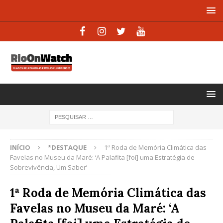
INÍCIO
*DESTAQUE
1ª Roda de Memória Climática das
Favelas no Museu da Maré: ‘A Palafita [foi] uma Estratégia de
Sobrevivência, Um Saber’
1ª Roda de Memória Climática das
Favelas no Museu da Maré: ‘A