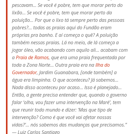
pescavam… Se você é pobre, tem que morar perto do
lixão… Se você é pobre, tem que morar perto da
poluição… Por que o lixo tá sempre perto das pessoas
pobres?… todas as praias aqui do Fundão eram
próprias pra banho. E aí começa o quê? A poluição
também nessas praias. Lá no meio, de lá começa a
jogar óleo, vão acabando com aquilo ali… acabam com
a
Praia de Ramos
, que era uma praia frequentada por
toda a Zona Norte… Outra praia era na
Ilha do
Governador
, Jardim Guanabara, [onde também] a
água era limpinha. O que aconteceu? Já sabemos…
Nada disso aconteceu por acaso… Isso é planejado…
Então, a gente precisa entender que, quando o governo
falar ‘olha, vou fazer uma intervenção na Maré’, tem
que reunir todo mundo e dizer: ‘Mas que tipo de
intervenção? Como é que você vai afetar nossas
vidas?’… nós sabemos das mudanças que precisamos.”
— Luiz Carlos Santiago