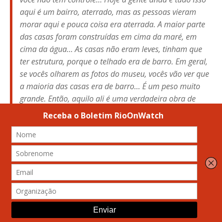
aqui é um bairro, aterrado, mas as pessoas vieram
morar aqui e pouca coisa era aterrada. A maior parte
das casas foram construídas em cima da maré, em
cima da água… As casas não eram leves, tinham que
ter estrutura, porque o telhado era de barro. Em geral,
se vocês olharem as fotos do museu, vocês vão ver que
a maioria das casas era de barro… É um peso muito
grande. Então, aquilo ali é uma verdadeira obra de
engenharia. Eu acho que a gente não pode perder de
vista que este saber é um símbolo, é uma referência
que a gente tem aqui na Maré.” — Antonio Carlos Vieira
Leia toda a série “Memória Climática
das Favelas”
aqui
.
Não perca o álbum abaixo (ou clique
aqui
para ver no Flickr):