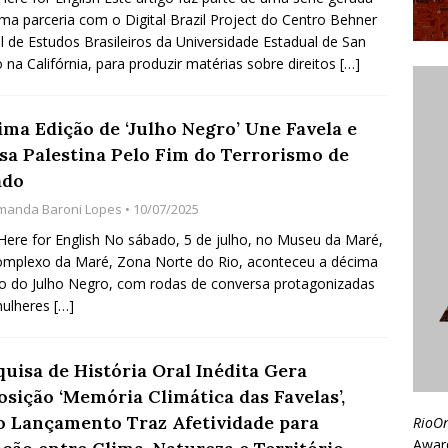
ma parceria com o Digital Brazil Project do Centro Behner
el de Estudos Brasileiros da Universidade Estadual de San
 na Califórnia, para produzir matérias sobre direitos
[…]
ima Edição de ‘Julho Negro’ Une Favela e
sa Palestina Pelo Fim do Terrorismo de
ado
manda Baroni Lopes
• 10/07/2025
 Here for English No sábado, 5 de julho, no Museu da Maré,
mplexo da Maré, Zona Norte do Rio, aconteceu a décima
o do Julho Negro, com rodas de conversa protagonizadas
mulheres
[…]
quisa de História Oral Inédita Gera
osição ‘Memória Climática das Favelas’,
o Lançamento Traz Afetividade para
RioO
Awar