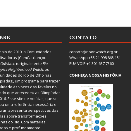
BRE
CONTATO
aio de 2010, a
Comunidades
contato@rioonwatch.org.br
lisadoras
(ComCat) lançou
WhatsApp +55.21.998.865.151
oOnWatch
(originalmente
Ri
o
EUA VOIP +1.301.637.7360
pics Neighborhood Watch
, ou
nidades do Rio de Olho nas
CONHEÇA NOSSA HISTÓRIA:
píadas), um programa para trazer
bilidade às vozes das favelas no
odo que antecedeu as Olimpíadas
016. Esse site de notícias, que se
ou uma referência necessária e
ular, apresenta perspectivas das
las sobre transformações
nas do Rio. Com matérias
iadas e profundamente