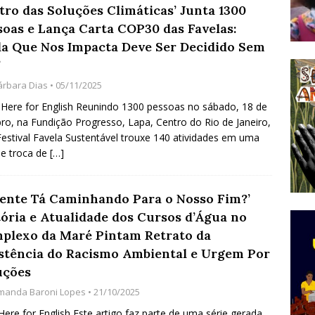
tro das Soluções Climáticas’ Junta 1300
do Começou com uma Praça em Ramos [OPINIÃO]
soas e Lança Carta COP30 das Favelas:
da Que Nos Impacta Deve Ser Decidido Sem
’
tirão Agroecológico com os Povos das Águas Reúne
árbara Dias
• 05/11/2025
lantio e Inauguração da Feira da Praia do Remanso
 Here for English Reunindo 1300 pessoas no sábado, 18 de
COBERTURA DE EVENTOS
ro, na Fundição Progresso, Lapa, Centro do Rio de Janeiro,
Festival Favela Sustentável trouxe 140 atividades em uma
ens Fluminenses, Cronicamente Abandonados,
e troca de
[…]
sórcio Nova Via Mobilidade 10 Anos Após Rio2016
O
Gente Tá Caminhando Para o Nosso Fim?’
tória e Atualidade dos Cursos d’Água no
plexo da Maré Pintam Retrato da
istência do Racismo Ambiental e Urgem Por
uções
manda Baroni Lopes
• 21/10/2025
 Here for English Este artigo faz parte de uma série gerada