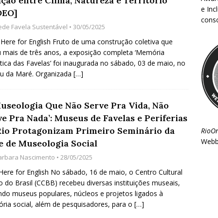
ação entre Clima, Natureza e Território
e Inc
DEO]
consc
ede Favela Sustentável
• 30/05/2025
 Here for English Fruto de uma construção coletiva que
 mais de três anos, a exposição completa ‘Memória
tica das Favelas’ foi inaugurada no sábado, 03 de maio, no
u da Maré. Organizada
[…]
Museologia Que Não Serve Pra Vida, Não
e Pra Nada’: Museus de Favelas e Periferias
Rio Protagonizam Primeiro Seminário da
RioO
Webb
e de Museologia Social
arbara Nascimento
• 28/05/2025
 Here for English No sábado, 16 de maio, o Centro Cultural
 do Brasil (CCBB) recebeu diversas instituições museais,
indo museus populares, núcleos e projetos ligados à
ia social, além de pesquisadores, para o
[…]