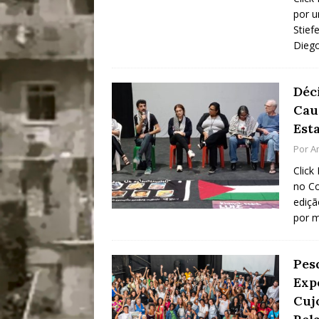
por u
Stief
Diego
Déc
Cau
Est
Por
A
Click
no Co
ediçã
por 
Pes
Exp
Cuj