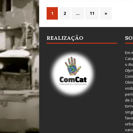
1
2
…
11
»
REALIZAÇÃO
SO
Em m
Cata
o
Ri
Olym
Comu
Olim
visi
perí
de 2
torn
sing
fave
urba
var