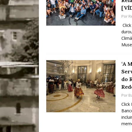
Rel
[VÍ
Por
R
Click
durou
Climá
Muse
‘A 
Serv
do 
Red
Por
B
Click
Banco
inclu
memór