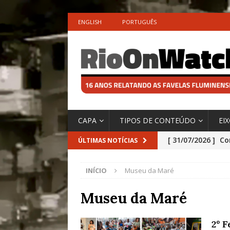
ENGLISH
PORTUGUÊS
CAPA
TIPOS DE CONTEÚDO
EI
[ 31/07/2026 ]
Co
ÚLTIMAS NOTÍCIAS
Impactos das En
INÍCIO
Museu da Maré
[ 29/07/2026 ]
No
São o Cadinho e
Museu da Maré
Precisamos’, Afi
2º F
Especial do IPCC