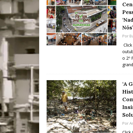
Cen
[ 28/07/2026 ]
Tu
Pes
#OLHONAMÍDIA
‘Na
Nós
[ 27/07/2026 ]
Mu
Por
B
Coletivos para P
Click
em Suruí, Magé
outub
o 2º 
[ 04/08/2026 ]
Tr
grand
Passam para Con
#OLHONOLEGAD
‘A 
His
Com
Ins
Sol
Por
A
Click