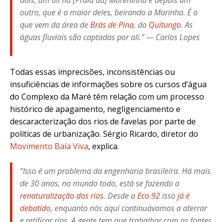
dois, um ali na [Praia da] Moreninha e depois um
outro, que é o maior deles, beirando a Marinha. É o
que vem da área de
Brás de Pina
, do
Quitungo
. As
águas fluviais são captadas por ali.” — Carlos Lopes
Todas essas imprecisões, inconsistências ou
insuficiências de informações sobre os cursos d’água
do Complexo da Maré têm relação com um processo
histórico de apagamento, negligenciamento e
descaracterização dos rios de favelas por parte de
políticas de urbanização. Sérgio Ricardo, diretor do
Movimento Baía Viva
, explica.
“Isso é um problema da engenharia brasileira. Há mais
de 30 anos, no mundo todo, está se fazendo a
renaturalização dos rios
. Desde a
Eco 92
isso
já é
debatido
, enquanto nós aqui continuávamos a aterrar
e retificar rios. A gente tem que trabalhar com as fontes