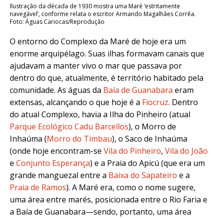
Ilustração da década de 1930 mostra uma Maré ‘estritamente
navegável’, conforme relata o escritor Armando Magalhães Corrêa.
Foto: Águas Cariocas/Reprodução
O entorno do Complexo da Maré de hoje era um
enorme arquipélago. Suas ilhas formavam canais que
ajudavam a manter vivo o mar que passava por
dentro do que, atualmente, é território habitado pela
comunidade. As águas da
Baía de Guanabara
eram
extensas, alcançando o que hoje é a
Fiocruz
.
Dentro
do atual Complexo, havia
a Ilha do Pinheiro (atual
Parque Ecológico Cadu Barcellos
), o Morro de
Inhaúma (
Morro do Timbau
), o Saco de Inhaúma
(onde hoje encontram-se
Vila do Pinheiro
,
Vila do João
e
Conjunto Esperança
) e a Praia do Apicú (que era um
grande manguezal entre a
Baixa do Sapateiro
e a
Praia de Ramos
)
. A Maré era, como o nome sugere,
uma área entre marés, posicionada entre o Rio Faria e
a Baía de Guanabara
—
sendo, portanto, uma área