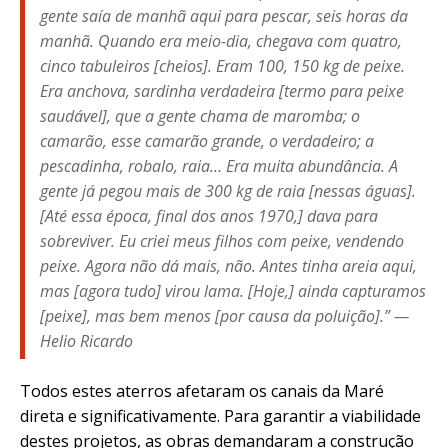
gente saía de manhã aqui para pescar, seis horas da
manhã. Quando era meio-dia, chegava com quatro,
cinco tabuleiros [cheios]. Eram 100, 150 kg de peixe.
Era anchova, sardinha verdadeira [termo para peixe
saudável], que a gente chama de maromba; o
camarão, esse camarão grande, o verdadeiro; a
pescadinha, robalo, raia… Era muita abundância. A
gente já pegou mais de 300 kg de raia [nessas águas].
[Até essa época, final dos anos 1970,] dava para
sobreviver. Eu criei meus filhos com peixe, vendendo
peixe. Agora não dá mais, não. Antes tinha areia aqui,
mas [agora tudo] virou lama. [Hoje,] ainda capturamos
[peixe], mas bem menos [por causa da poluição].” —
Helio Ricardo
Todos estes aterros afetaram os canais da Maré
direta e significativamente. Para garantir a viabilidade
destes projetos, as obras demandaram a construção