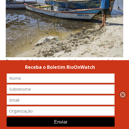
O pescador Carlos Lopes mostra a poluição que toma conta da água
na Praia do Coqueirinho. Foto: Amanda Baroni
Seja por falhas, por descontinuação de obras e
projetos ou por negligências contra populações
faveladas, alvos históricos do
racismo ambiental
,
todas essas intervenções modificaram profundamente
a natureza mareense, bem como a relação entre os
moradores, o ecossistema natural de seu território e
as condições de vida local.