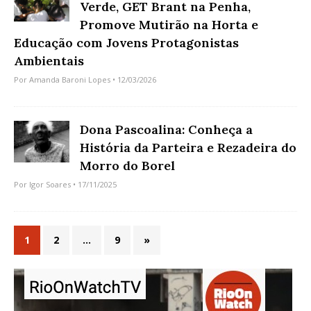
Verde, GET Brant na Penha,
Promove Mutirão na Horta e
Educação com Jovens Protagonistas
Ambientais
Por
Amanda Baroni Lopes
• 12/03/2026
Dona Pascoalina: Conheça a
História da Parteira e Rezadeira do
Morro do Borel
Por
Igor Soares
• 17/11/2025
1
2
…
9
»