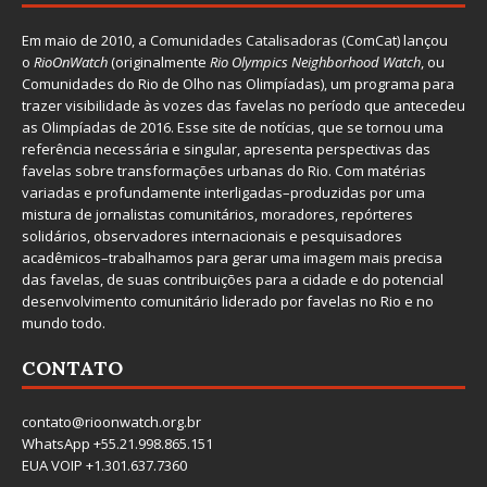
Em maio de 2010, a
Comunidades Catalisadoras
(ComCat) lançou
o
RioOnWatch
(originalmente
Ri
o Olympics Neighborhood Watch
, ou
Comunidades do Rio de Olho nas Olimpíadas), um programa para
trazer visibilidade às vozes das favelas no período que antecedeu
as Olimpíadas de 2016. Esse site de notícias, que se tornou uma
referência necessária e singular, apresenta perspectivas das
favelas sobre transformações urbanas do Rio. Com matérias
variadas e profundamente interligadas–produzidas por uma
mistura de jornalistas comunitários, moradores, repórteres
solidários, observadores internacionais e pesquisadores
acadêmicos–trabalhamos para gerar uma imagem mais precisa
das favelas, de suas contribuições para a cidade e do potencial
desenvolvimento comunitário liderado por favelas no Rio e no
mundo todo.
CONTATO
contato@rioonwatch.org.br
WhatsApp +55.21.998.865.151
EUA VOIP +1.301.637.7360