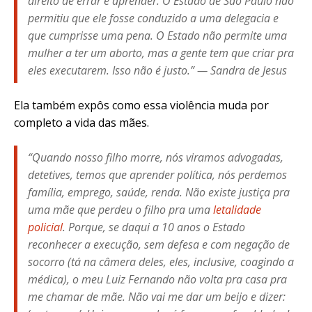
direito de errar e aprender. O Estado de São Paulo não
permitiu que ele fosse conduzido a uma delegacia e
que cumprisse uma pena. O Estado não permite uma
mulher a ter um aborto, mas a gente tem que criar pra
eles executarem. Isso não é justo.” — Sandra de Jesus
Ela também expôs como essa violência muda por
completo a vida das mães.
“Quando nosso filho morre, nós viramos advogadas,
detetives, temos que aprender política, nós perdemos
família, emprego, saúde, renda. Não existe justiça pra
uma mãe que perdeu o filho pra uma
letalidade
policial
. Porque, se daqui a 10 anos o Estado
reconhecer a execução, sem defesa e com negação de
socorro (tá na câmera deles, eles, inclusive, coagindo a
médica), o meu Luiz Fernando não volta pra casa pra
me chamar de mãe. Não vai me dar um beijo e dizer: