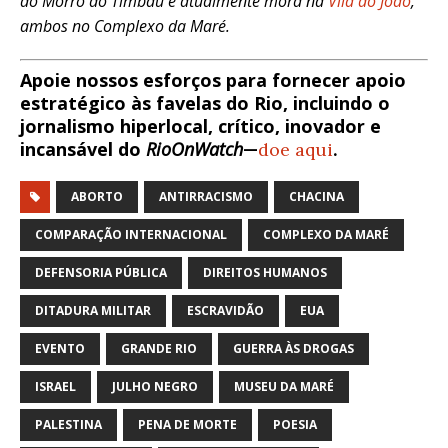
do Morro do Timbau e atualmente mora na
Vila do João
,
ambos no Complexo da Maré.
Apoie nossos esforços para fornecer apoio
estratégico às favelas do Rio, incluindo o
jornalismo hiperlocal, crítico, inovador e
incansável do
RioOnWatch
—
doe aqui
.
ABORTO
ANTIRRACISMO
CHACINA
COMPARAÇÃO INTERNACIONAL
COMPLEXO DA MARÉ
DEFENSORIA PÚBLICA
DIREITOS HUMANOS
DITADURA MILITAR
ESCRAVIDÃO
EUA
EVENTO
GRANDE RIO
GUERRA ÀS DROGAS
ISRAEL
JULHO NEGRO
MUSEU DA MARÉ
PALESTINA
PENA DE MORTE
POESIA