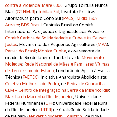
contra a Violência
;
Maré 0800
; Grupo Tortura Nunca
Mais
(
GTNM-RJ
)
;
Jubileu Sul
; Instituto Políticas
Alternativas para o Cone Sul (
PACS
);
Mídia 1508
;
Artvsm
;
BDS Brasil
;
Capítulo Brasil do Comitê
Internacional Paz; Justiça e Dignidade aos Povos; o
Comitê Carioca de Solidariedade a Cuba e às Causas
Justas
;
Movimento dos Pequenos Agricultores (
MPA
)
;
Raízes do Brasil
;
Monica Cunha
, ex-vereadora da
cidade do Rio de Janeiro, fundadora do
Movimento
Moleque
;
Rede Nacional de Mães e Familiares Vítimas
de Terrorismo do Estado
;
Fundação de Apoio à Escola
Técnica (
FAETEC
); Iniciativa Anarquista Abolicionista;
Coletiva Mulheres de Pedra
, de
Pedra de Guaratiba
;
CEM – Centro de Integração na Serra da Misericórdia
;
Marcha da Maconha Rio de Janeiro
; Universidade
Federal Fluminense (
UFF
); Universidade Federal Rural
do Rio de Janeiro (
UFRRJ
); e Coalizão de Solidariedade
de Newark (
Newark Solidarity Coalition
), de Nova