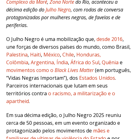
Complexo da Maré
,
Zona Norte
do Rio, aconteceu a
décima edição do
Julho Negro
, com rodas de conversa
protagonizadas por mulheres negras, de favelas e de
periferias.
O Julho Negro é uma mobilização que,
desde 2016
,
une forças de diversos países do mundo, como Brasil,
Palestina
,
Haiti
,
México
,
Chile
,
Honduras,
Colômbia
,
Argentina, Índia
,
África do Sul
,
Quênia
e
movimentos como o
Black Lives Matter
(em português,
“Vidas Negras Importam”), dos
Estados Unidos
.
Parceiros internacionais que lutam em seus
territórios contra
o racismo, a militarização e o
apartheid
.
Em sua décima edição, o Julho Negro 2025 reuniu
cerca de 50 pessoas, em um
evento organizado e
protagonizado pelos movimentos de
mães e
familiares de vítimas de violência do Estado
e por