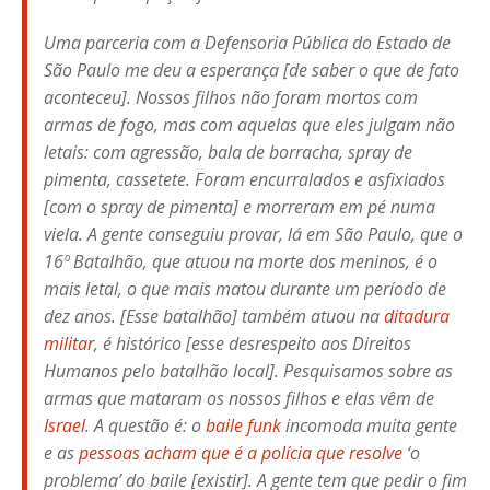
Uma parceria com a Defensoria Pública do Estado de
São Paulo me deu a esperança [de saber o que de fato
aconteceu]. Nossos filhos não foram mortos com
armas de fogo, mas com aquelas que eles julgam não
letais: com agressão, bala de borracha, spray de
pimenta, cassetete. Foram encurralados e asfixiados
[com o spray de pimenta] e morreram em pé numa
viela. A gente conseguiu provar, lá em São Paulo, que o
16º Batalhão, que atuou na morte dos meninos, é o
mais letal, o que mais matou durante um período de
dez anos. [Esse batalhão] também atuou na
ditadura
militar
, é histórico [esse desrespeito aos Direitos
Humanos pelo batalhão local]. Pesquisamos sobre as
armas que mataram os nossos filhos e elas vêm de
Israel
. A questão é: o
baile funk
incomoda muita gente
e as
pessoas acham que é a polícia que resolve
‘o
problema’ do baile [existir]. A gente tem que pedir o fim