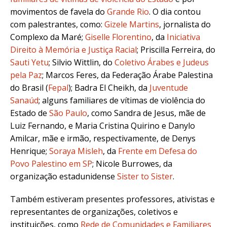
movimentos de favela do
Grande Rio
. O dia contou
com
palestrantes, como:
Gizele Martins
, jornalista do
Complexo da Maré;
Giselle Florentino
, da
Iniciativa
Direito à Memória e Justiça Racial
; Priscilla Ferreira, do
Sauti Yetu
;
Silvio Wittlin, do
Coletivo Árabes e Judeus
pela Paz
; Marcos Feres, da Federação Árabe Palestina
do Brasil (
Fepal
)
; Badra El Cheikh, da
Juventude
Sanaúd
; alguns familiares de vítimas de violência do
Estado de
São Paulo
, como Sandra de Jesus, mãe de
Luiz Fernando, e Maria Cristina Quirino e Danylo
Amilcar, mãe e irmão, respectivamente, de Denys
Henrique;
Soraya Misleh
, da
Frente em Defesa do
Povo Palestino em SP
; Nicole Burrowes, da
organização estadunidense
Sister to Sister
.
Também estiveram presentes professores, ativistas e
representantes de organizações, coletivos e
instituições, como
Rede de Comunidades e Familiares