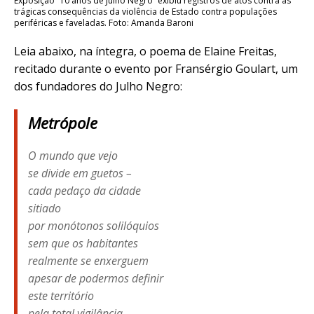
Exposição “10 anos de Julho Negro” exibiu registros de atos contra as
trágicas consequências da violência de Estado contra populações
periféricas e faveladas. Foto: Amanda Baroni
Leia abaixo, na íntegra, o poema de Elaine Freitas,
recitado durante o evento por Fransérgio Goulart, um
dos fundadores do Julho Negro:
Metrópole
O mundo que vejo
se divide em guetos –
cada pedaço da cidade
sitiado
por monótonos solilóquios
sem que os habitantes
realmente se enxerguem
apesar de podermos definir
este território
pela total vigilância,