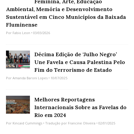
Feminina, Arte, Educação
Ambiental, Memória e Desenvolvimento
Sustentável em Cinco Municípios da Baixada
Fluminense
Por
Fabio Leon
• 03/03/2026
Décima Edição de ‘Julho Negro’
Une Favela e Causa Palestina Pelo
Fim do Terrorismo de Estado
Por
Amanda Baroni Lopes
• 10/07/2025
Melhores Reportagens
Internacionais Sobre as Favelas do
Rio em 2024
Por
Kincaid Cummings
• Tradução por
Francine Oliveira
• 02/01/2025