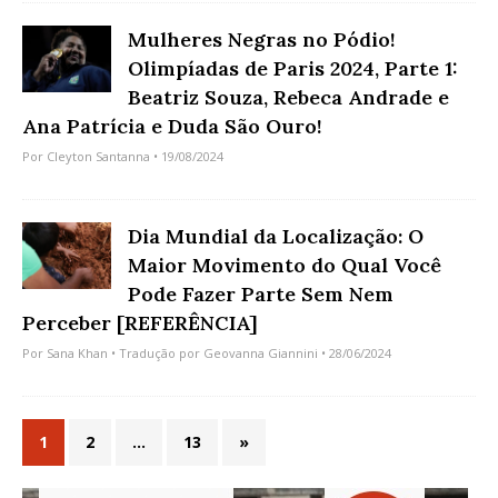
Mulheres Negras no Pódio!
Olimpíadas de Paris 2024, Parte 1:
Beatriz Souza, Rebeca Andrade e
Ana Patrícia e Duda São Ouro!
Por
Cleyton Santanna
• 19/08/2024
Dia Mundial da Localização: O
Maior Movimento do Qual Você
Pode Fazer Parte Sem Nem
Perceber [REFERÊNCIA]
Por
Sana Khan
• Tradução por
Geovanna Giannini
• 28/06/2024
1
2
…
13
»