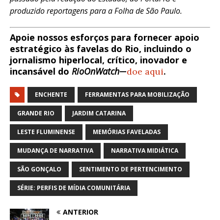
produzido reportagens para a Folha de São Paulo.
Apoie nossos esforços para fornecer apoio
estratégico às favelas do Rio, incluindo o
jornalismo hiperlocal, crítico, inovador e
incansável do
RioOnWatch
—
doe aqui
.
ENCHENTE
FERRAMENTAS PARA MOBILIZAÇÃO
GRANDE RIO
JARDIM CATARINA
LESTE FLUMINENSE
MEMÓRIAS FAVELADAS
MUDANÇA DE NARRATIVA
NARRATIVA MIDIÁTICA
SÃO GONÇALO
SENTIMENTO DE PERTENCIMENTO
SÉRIE: PERFIS DE MÍDIA COMUNITÁRIA
ANTERIOR