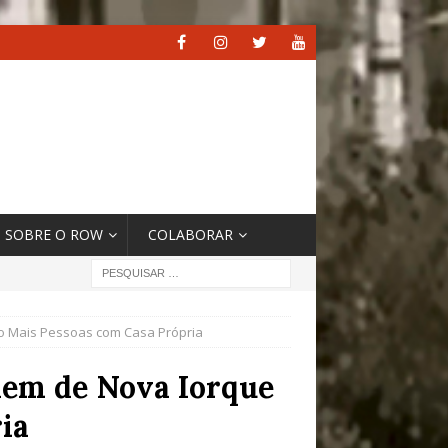
SOBRE O ROW
COLABORAR
ndo Mais Pessoas com Casa Própria
ndem de Nova Iorque
ia