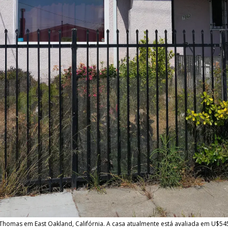
omas em East Oakland, Califórnia. A casa atualmente está avaliada em U$545.