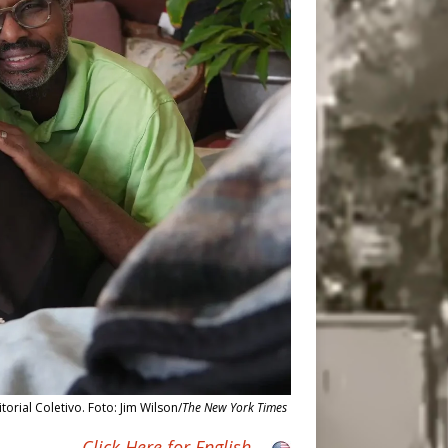
ial Coletivo. Foto: Jim Wilson/
The New York Times
Click Here for English