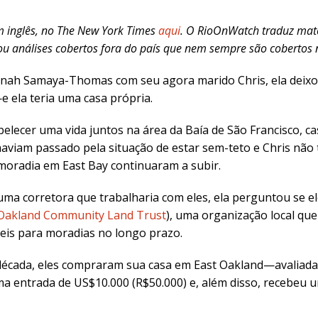
em inglês, no The New York Times
aqui
. O RioOnWatch traduz matér
 análises cobertos fora do país que nem sempre são cobertos n
inah Samaya-Thomas com seu agora marido Chris, ela deixou d
ela teria uma casa própria.
ecer uma vida juntos na área da Baía de São Francisco, cas
haviam passado pela situação de estar sem-teto e Chris não 
moradia em East Bay continuaram a subir.
ma corretora que trabalharia com eles, ela perguntou se el
Oakland Community Land Trust
), uma organização local qu
eis para moradias no longo prazo.
 década, eles compraram sua casa em East Oakland—avaliad
ma entrada de US$10.000 (R$50.000) e, além disso, recebeu