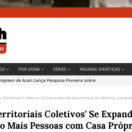
XOS
POR ZONA
SÉRIES
PÁGINAS DIDÁTICAS
mplexo de Acari Lança Pesquisa Pioneira sobre
chentes na Comunidade
DADOS E PESQUISA
s Territoriais Coletivos’ Se Expandem de Nova Iorque à Califórnia, Gera
 Contexto da Ultrapassagem Climática, ‘As Cidades
 o Fogo que Impulsionam a Mudança de que
rritoriais Coletivos’ Se Expa
rma Autora Coordenadora Principal de Relatório
do Mais Pessoas com Casa Própr
 Sobre Cidades
*DESTAQUE