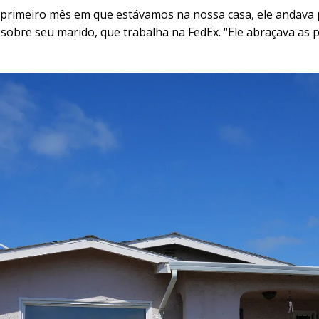
 primeiro mês em que estávamos na nossa casa, ele andava 
sobre seu marido, que trabalha na FedEx. “Ele abraçava as p