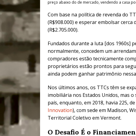
preço abaixo do de mercado, vendendo a casa por
Com base na política de revenda do TT
(R$908.000) e esperar embolsar cerca d
(R$2.705.000).
Fundados durante a luta [dos 1960s] pe
normalmente, concedem um arrendamen
compradores estão tecnicamente comp
proprietários estão prontos para segui
ainda podem ganhar patrimônio nessa o
Nos últimos anos, os TTCs têm se exp
imobiliária nos Estados Unidos, mas o
país, enquanto, em 2018, havia 225, d
Innovation
), com sede em Madison, Wi
Territorial Coletivo em Vermont.
O Desafio É o Financiamen