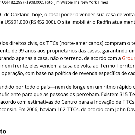
 US$182.299 (R$908.000). Foto: Jim Wilson/The New York Times
C de Oakland, hoje, o casal poderia vender sua casa de volt
e US$91.000 (R$452.000). O site imobiliário Redfin atualmen
los direitos civis, os TTCs [norte-americanos] compram o te
to de 99 anos aos proprietários das casas, garantindo um
rando apenas a casa, não o terreno, de acordo com a
Groun
r em frente, eles vendem a casa de volta ao Termo Territori
peração, com base na política de revenda específica de ca
andido por todo o país—nem de longe em um ritmo rápido o
 suficiente para que as pessoas os percebam. Existem 315 Te
e acordo com estimativas do Centro para a Inovação de TTCs 
sconsin. Em 2006, haviam 162 TTCs, de acordo com John Da
to