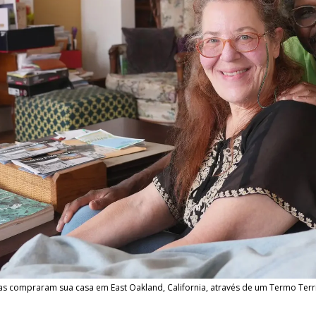
ompraram sua casa em East Oakland, California, através de um Termo Territor