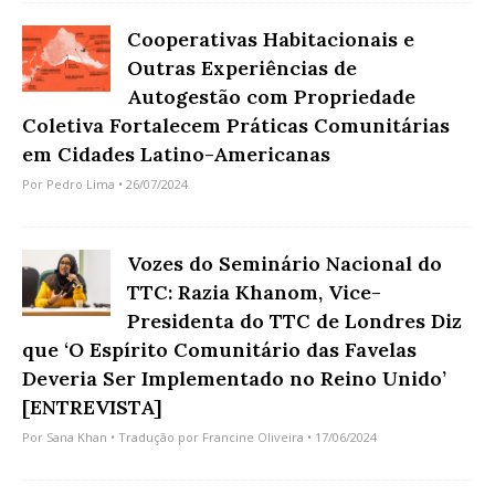
Cooperativas Habitacionais e
Outras Experiências de
Autogestão com Propriedade
Coletiva Fortalecem Práticas Comunitárias
em Cidades Latino-Americanas
Por
Pedro Lima
• 26/07/2024
Vozes do Seminário Nacional do
TTC: Razia Khanom, Vice-
Presidenta do TTC de Londres Diz
que ‘O Espírito Comunitário das Favelas
Deveria Ser Implementado no Reino Unido’
[ENTREVISTA]
Por
Sana Khan
• Tradução por
Francine Oliveira
• 17/06/2024