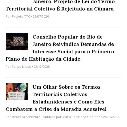
Janeiro, Projeto de Lei do Termo
Territorial Coletivo É Rejeitado na Câmara
Por
Projeto TTC
• 22/07/2026
Conselho Popular do Rio de
Janeiro Reivindica Demandas de
Interesse Social para o Primeiro
Plano de Habitação da Cidade
Por
Felipe Litsek
• 02/12/2025
Um Olhar Sobre os Termos
Territoriais Coletivos
Estadunidenses e Como Eles
Combatem a Crise da Moradia Acessível
Por
Rebecca Schneid
• Tradução por
Maria Fernanda Godinho
• 26/07/2025