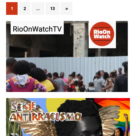
1
2
…
13
»