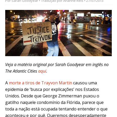
Por
Sarah Goodyear
• Tradução por
Arianne Reis
• 27/07/2013
Veja a matéria original
por
Sarah Goodyear e
m inglês
no
The Atlantic Cities
aqui
.
A
morte a tiros de Trayvon Martin
causou uma
epidemia de ‘busca por explicações’ nos Estados
Unidos. Desde que George Zimmerman puxou o
gatilho naquele condomínio da Flórida, parece que
toda a nação está ocupada tentando entender o que
aconteceu e por quê. Queremos desesperadamente