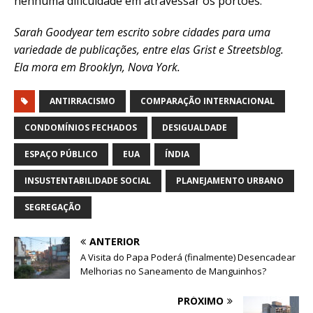
nenhuma dificuldade em atravessar os portões.
Sarah Goodyear tem escrito sobre cidades para uma
variedade de publicações, entre elas Grist e Streetsblog.
Ela mora em Brooklyn, Nova York.
ANTIRRACISMO
COMPARAÇÃO INTERNACIONAL
CONDOMÍNIOS FECHADOS
DESIGUALDADE
ESPAÇO PÚBLICO
EUA
ÍNDIA
INSUSTENTABILIDADE SOCIAL
PLANEJAMENTO URBANO
SEGREGAÇÃO
ANTERIOR
A Visita do Papa Poderá (finalmente) Desencadear
Melhorias no Saneamento de Manguinhos?
PRÓXIMO