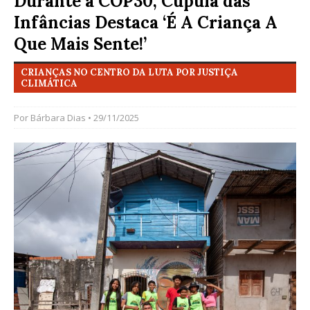
Durante a COP30, Cúpula das
Infâncias Destaca ‘É A Criança A
Que Mais Sente!’
CRIANÇAS NO CENTRO DA LUTA POR JUSTIÇA
CLIMÁTICA
Por
Bárbara Dias
• 29/11/2025