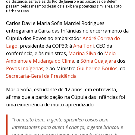
da distância, as favelas do Rio de Janeiro e as baixadas de Belém
passam pelos mesmos desafios e exibem potências similares. Foto:
Bárbara Dias
Carlos Davi e Maria Sofia Marciel Rodrigues
entregaram a Carta das Infâncias no encerramento da
Cúpula dos Povos ao embaixador
André Correa do
Lago
, presidente da COP30; à
Ana Toni
, CEO da
conferência; e às ministras,
Marina Silva
do
Meio
Ambiente e Mudança do Clima
, e
Sônia Guajajara
dos
Povos Indígenas;
e ao Ministro
Guilherme Boulos
, da
Secretaria-Geral da Presidência
.
Maria Sofia, estudante de 12 anos, em entrevista,
afirma que a participação na Cúpula das Infâncias foi
uma experiência de muito aprendizado.
“Foi muito bom, a gente aprendeu coisas bem
interessantes para quem é criança, a gente brincou e
aprendeu ao mesmo tempo um monte de coisa. É