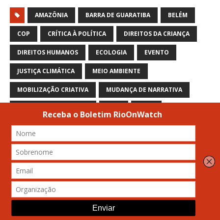
AMAZÔNIA
BARRA DE GUARATIBA
BELÉM
COP
CRÍTICA À POLÍTICA
DIREITOS DA CRIANÇA
DIREITOS HUMANOS
ECOLOGIA
EVENTO
JUSTIÇA CLIMÁTICA
MEIO AMBIENTE
MOBILIZAÇÃO CRIATIVA
MUDANÇA DE NARRATIVA
MUDANÇAS CLIMÁTICAS
ONU
PARÁ
RECOMENDAÇÕES POLÍTICAS
RESULTADOS DA PESQUISA
SOCIEDADE CIVIL
TERRA FIRME (BELÉM)
ANTERIOR
Retrato de uma Favela Centenária de Palafitas: A
Vila da Barca Resiste, Se Organiza e Luta por
Saneamento e Moradia Digna [IMAGENS]