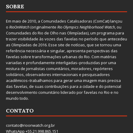
SOBRE
Em maio de 2010, a
Comunidades Catalisadoras
(ComCat) lançou
o
RioOnWatch
(originalmente
Ri
o Olympics Neighborhood Watch
, ou
Comunidades do Rio de Olho nas Olimpíadas), um programa para
trazer visibilidade às vozes das favelas no período que antecedeu
as Olimpíadas de 2016. Esse site de notícias, que se tornou uma
referência necessária e singular, apresenta perspectivas das
favelas sobre transformações urbanas do Rio. Com matérias
variadas e profundamente interligadas–produzidas por uma
mistura de jornalistas comunitários, moradores, repórteres
solidários, observadores internacionais e pesquisadores
acadêmicos–trabalhamos para gerar uma imagem mais precisa
das favelas, de suas contribuições para a cidade e do potencial
desenvolvimento comunitário liderado por favelas no Rio e no
mundo todo.
CONTATO
contato@rioonwatch.org.br
WhatsApp +55.21.998.865.151