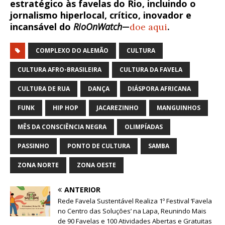
estratégico às favelas do Rio, incluindo o
jornalismo hiperlocal, crítico, inovador e
incansável do
RioOnWatch
—
doe aqui
.
COMPLEXO DO ALEMÃO
CULTURA
CULTURA AFRO-BRASILEIRA
CULTURA DA FAVELA
CULTURA DE RUA
DANÇA
DIÁSPORA AFRICANA
FUNK
HIP HOP
JACAREZINHO
MANGUINHOS
MÊS DA CONSCIÊNCIA NEGRA
OLIMPÍADAS
PASSINHO
PONTO DE CULTURA
SAMBA
ZONA NORTE
ZONA OESTE
ANTERIOR
Rede Favela Sustentável Realiza 1º Festival ‘Favela
no Centro das Soluções’ na Lapa, Reunindo Mais
de 90 Favelas e 100 Atividades Abertas e Gratuitas