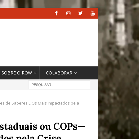
SOBRE O ROW
COLABORAR
es de Saberes E Os Mais Impactados pela
Estaduais ou COPs—
os pela Crise