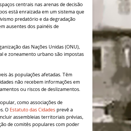
paços centrais nas arenas de decisão
pos está enraizada em um sistema que
tivismo predatório e da degradação
m ausentes dos painéis de
rganização das Nações Unidas (ONU),
ntal e zoneamento urbano são impostas
veis às populações afetadas. Têm
omunidades não recebem informações em
amentos ou riscos de deslizamentos.
opular, como associações de
os. O
Estatuto das Cidades
prevê a
cluir assembleias territoriais prévias,
iação de comitês populares com poder