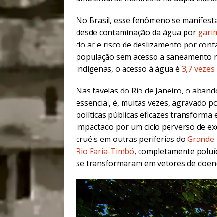
No Brasil, esse fenômeno se manifesta
desde contaminação da água por
gari
do ar e risco de deslizamento por cont
população sem acesso a saneamento no 
indígenas, o acesso à água é
3,7 vezes
Nas favelas do Rio de Janeiro, o aban
essencial, é, muitas vezes, agravado p
políticas públicas eficazes transforma 
impactado por um ciclo perverso de exc
cruéis em outras periferias do
Grande 
Rio Faria-Timbó
, completamente polu
se transformaram em vetores de doenç