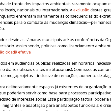
nha de frente dos impactos ambientais raramente ocupam es
ns locais, nacionais ou internacionais.
A
exclusão
destes gru
a. Enquanto enfrentam diariamente as consequências do extra
senciais para o combate às mudanças climáticas—permanece
ão.
duz desde as câmaras municipais até as conferências da O
decisório. Assim sendo, políticas como licenciamento ambie
ão cidadã efetiva
.
s em audiências públicas realizadas em horários inacessí
omo diários oficiais e sites institucionais). Com isso, as c
s de megaprojetos—inclusive de remoções, aumento de alag
ra deliberadamente espaços já existentes de organização p
que poderiam servir como base para processos participativ
são de interesse social. Essa participação factual poderia in
e imigrantes e adaptação para analfabetos funcionais; e cr