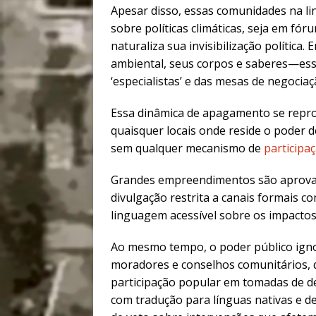
Apesar disso, essas comunidades na li
sobre políticas climáticas, seja em fóru
naturaliza sua invisibilização polític
ambiental, seus corpos e saberes—es
‘especialistas’ e das mesas de negociaç
Essa dinâmica de apagamento se repro
quaisquer locais onde reside o poder 
sem qualquer mecanismo de
participaç
Grandes empreendimentos são aprovado
divulgação restrita a canais formais c
linguagem acessível sobre os impacto
Ao mesmo tempo, o poder público igno
moradores e conselhos comunitários, 
participação popular em tomadas de deci
com tradução para línguas nativas e d