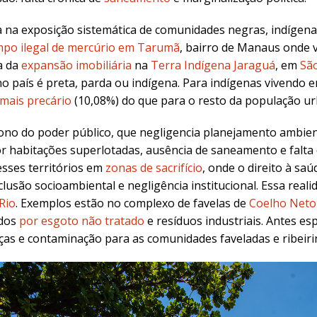
 na exposição sistemática de comunidades negras, indígena
mpo ilegal de mercúrio em Tarumã
, bairro de Manaus onde 
a da
expansão imobiliária
na
Terra Indígena Jaraguá
, em
Sã
país é preta, parda ou indígena. Para indígenas vivendo e
 mais precário
(10,08%) do que para o resto da população ur
dono do poder público, que negligencia planejamento ambien
or habitações superlotadas, ausência de saneamento e falta 
esses territórios em
zonas de sacrifício
, onde o direito à sa
lusão socioambiental e negligência institucional. Essa real
Rio
. Exemplos estão no
complexo de favelas de
Coelho Neto
ídos
por esgoto não tratado
e resíduos industriais. Antes esp
as e contaminação para as comunidades faveladas e ribeir