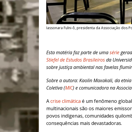
Iassonara Fulni-ô, presidenta da Associação dos P
Esta matéria faz parte de uma
série
gerad
Stiefel de Estudos Brasileiros
da Universid
sobre justiça ambiental nas favelas flumi
Sobre a autora: Kaolin Maxakali, da etni
Coletiva (
MIC
) e comunicadora na Associa
A
crise climática
é um fenômeno global
multinacionais são os maiores emissor
povos indígenas, comunidades quilombol
consequências mais devastadoras.