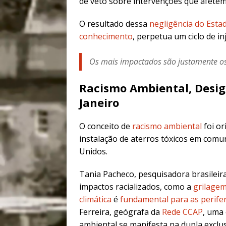
de veto sobre intervenções que afetem
O resultado dessa
negligência do Esta
conhecimento
, perpetua um ciclo de i
Os mais impactados são justamente o
Racismo Ambiental, Desigu
Janeiro
O conceito de
racismo ambiental
foi or
instalação de aterros tóxicos em comu
Unidos.
Tania Pacheco,
pesquisadora brasileir
impactos racializados, como a
grilagem
climática
é
fundamental para as perifer
Ferreira,
geógrafa da
Rede CCAP
, uma
ambiental se manifesta na dupla exclus