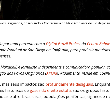
ovos Originários, observando a Conferência do Meio Ambiente do Rio de Janeir
a por uma parceria com o
Digital Brazil Project
do
Centro Behne
ade Estadual de San Diego na Califórnia, para produzir matérias
nenses.
a Maxakalí, é jornalista independente e comunicadora popular,
ção dos Povos Originários (
APORI
). Atualmente, reside em Coelh
, mas seus impactos são
profundamente desiguais
. Enquant
es históricos de
gases do efeito estufa
, são os grupos hist
as e afro-brasileiras, populações periféricas, ciganos e ri