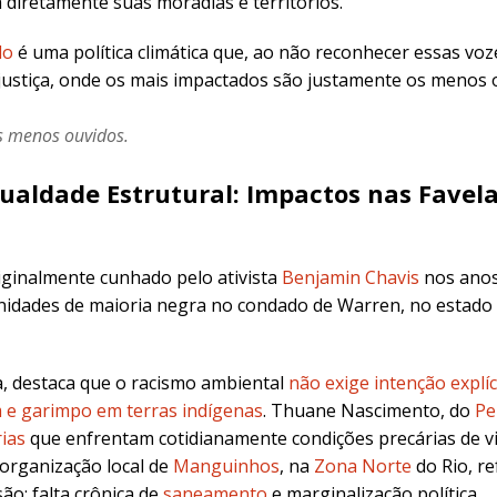
 diretamente suas moradias e territórios.
do
é uma política climática que, ao não reconhecer essas v
njustiça, onde os mais impactados são justamente os menos 
s menos ouvidos.
aldade Estrutural: Impactos nas Favelas
iginalmente cunhado pelo ativista
Benjamin Chavis
nos anos
nidades de maioria negra no condado de Warren, no estado 
a, destaca que o racismo ambiental
não exige intenção explíc
 e garimpo em terras indígenas
.
Thuane Nascimento, do
Pe
ias
que enfrentam cotidianamente condições precárias de vi
 organização local de
Manguinhos
, na
Zona Norte
do Rio, re
ão: falta crônica de
saneamento
e marginalização política.